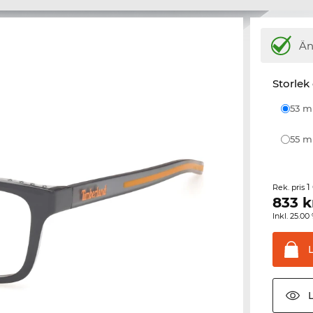
Ä
Storlek
53 
55 
1
Rek. pris
833
k
Inkl. 25.
L