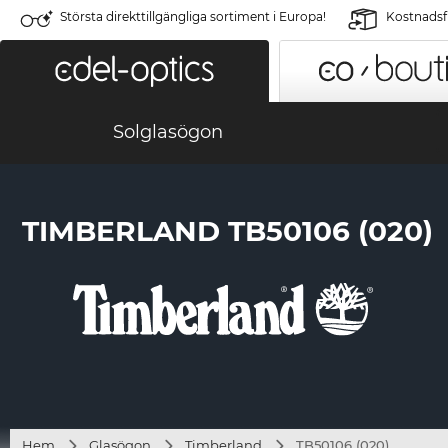
Största direkttillgängliga sortiment i Europa!
Kostnadsfr
Solglasögon
TIMBERLAND TB50106 (020)
Hem
Glasögon
Timberland
TB50106 (020)