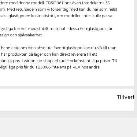
dern med denna modell. TB50106 finns även i storlekarna 53
. Med retursedeln som vi förser dig med kan du när som helst
llbaka glasögonen kostnadsfritt, om modellen inte skulle passa.
 tydliga former med stabilt material – dessa herrglasögon står
design och självsäkerhet.
t handla sig om dina absoluta favoritglasögon kan du slå till utan
 har produkten på lager och kan direkt leverera till ett
nligt pris. I vår online-shop erbjuder vi konstant låga priser. Till
oligt låga pris får du TB50106 inte ens på REA hos andra.
Tillver