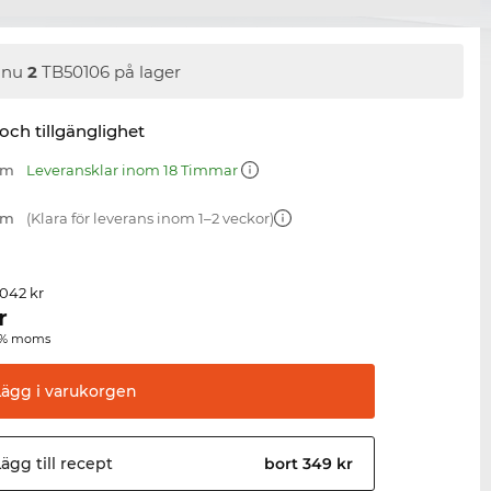
nnu
2
TB50106 på lager
 och tillgänglighet
mm
Leveransklar inom 18 Timmar
mm
(Klara för leverans inom 1–2 veckor)
 042 kr
r
00 % moms
Lägg i
varukorgen
ägg till
recept
bort 349 kr