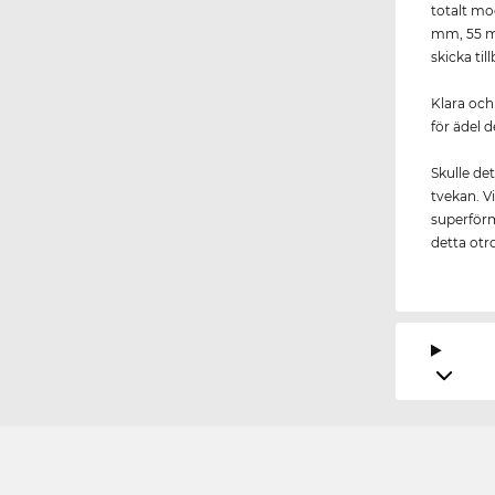
totalt mo
mm, 55 mm
skicka ti
Klara och
för ädel 
Skulle de
tvekan. Vi
superförmå
detta otr