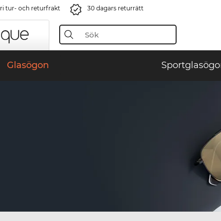
i tur- och returfrakt
30 dagars returrätt
Glasögon
Sportglasögo