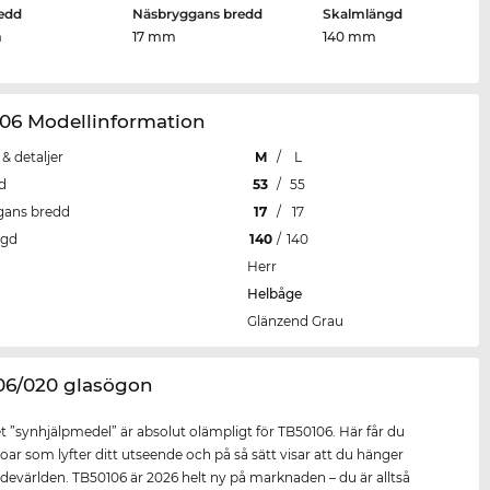
edd
Näsbryggans bredd
Skalmlängd
m
17 mm
140 mm
106 Modellinformation
 & detaljer
M
/
L
d
53
/
55
gans bredd
17
/
17
ngd
140
/
140
Herr
Helbåge
Glänzend Grau
106/020 glasögon
 ”synhjälpmedel” är absolut olämpligt för TB50106. Här får du
oar som lyfter ditt utseende och på så sätt visar att du hänger
evärlden. TB50106 är 2026 helt ny på marknaden – du är alltså