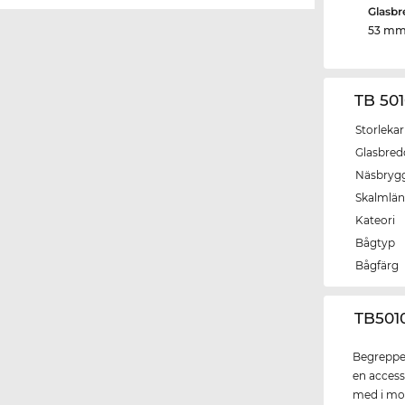
Glasbr
53 m
TB 50
Storlekar
Glasbred
Näsbryg
Skalmlä
Kateori
Bågtyp
Bågfärg
‌TB50
Begreppet
en access
med i mod