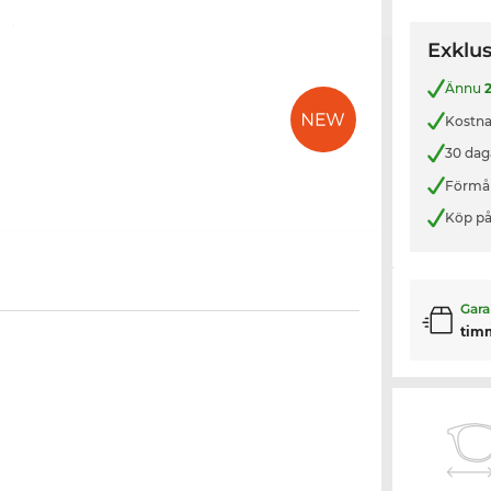
Exklus
Ännu
Kostnad
30 dag
Förmån
Köp på
Gara
tim