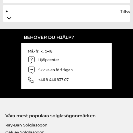
Tillve
BEHÖVER DU HJÄLP?
Må.-fr. kl. 9–18
Hjälpcenter
Skicka en förfrågan
+46 8 446 837 07
Våra mest populära solglasögonmärken
Ray-Ban Solglasögon
Oakley Solglasögon