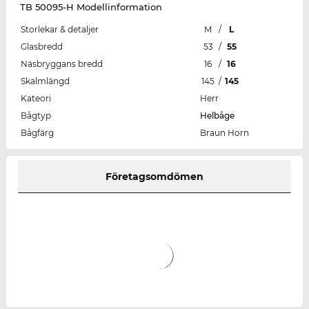
TB 50095-H Modellinformation
Storlekar & detaljer
M
/
L
Glasbredd
53
/
55
Näsbryggans bredd
16
/
16
Skalmlängd
145
/
145
Kateori
Herr
Bågtyp
Helbåge
Bågfärg
Braun Horn
Företagsomdömen