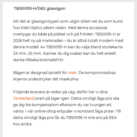
‌TB50095-H/062 glasögon
Att det är glasögontypen som utgör stilen vet du som kund
hos Edel-Optics säkert redan. Med denna accessoar
övertygar du både på jobbet och på fritiden. TB50095-H är
2026 helt ny på marknaden – du är alltså totalt modern med
denna modell. Av TB50095-H kan du välja bland storlekarna
53 mm, 55 mm. Känner du dig osäker kan du helt enkelt
skicka tillbaka kostnadsfritt.
Bågen är designad särskilt för
män
. De kompromisslösa
linjerna understryker det maskulina.
Följande leverans är redan på väg, därför har vi dina
Timberland
snart på lager igen. Detta otroligt låga pris ska
ge dig lite kompensation eftersom du var tvungen att
vänta. I vår online-shop erbjuder vi konstant låga priser. Till
detta otroligt låga pris får du TB50095-H inte ens på REA
hos andra.