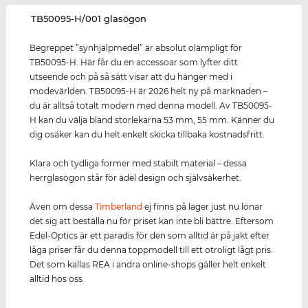
‌TB50095-H/001 glasögon
Begreppet ”synhjälpmedel” är absolut olämpligt för
TB50095-H. Här får du en accessoar som lyfter ditt
utseende och på så sätt visar att du hänger med i
modevärlden. TB50095-H är 2026 helt ny på marknaden –
du är alltså totalt modern med denna modell. Av TB50095-
H kan du välja bland storlekarna 53 mm, 55 mm. Känner du
dig osäker kan du helt enkelt skicka tillbaka kostnadsfritt.
Klara och tydliga former med stabilt material – dessa
herrglasögon står för ädel design och självsäkerhet.
Även om dessa
Timberland
ej finns på lager just nu lönar
det sig att beställa nu för priset kan inte bli bättre. Eftersom
Edel-Optics är ett paradis för den som alltid är på jakt efter
låga priser får du denna toppmodell till ett otroligt lågt pris.
Det som kallas REA i andra online-shops gäller helt enkelt
alltid hos oss.