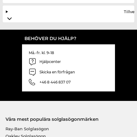
Tillve
BEHÖVER DU HJÄLP?
Må.-fr. kl. 9–18
Hjälpcenter
Skicka en förfrågan
+46 8 446 837 07
Våra mest populära solglasögonmärken
Ray-Ban Solglasögon
Oakley Solglasögon