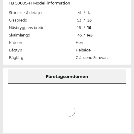
TB 50095-H Modellinformation
Storlekar & detaljer
M
/
L
Glasbredd
53
/
55
Näsbryggans bredd
16
/
16
Skalmlängd
145
/
145
Kateori
Herr
Bågtyp
Helbåge
Bågfärg
Glänzend Schwarz
Företagsomdömen