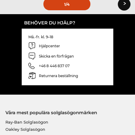
›
1
/4
BEHÖVER DU HJÄLP?
Må.-fr. kl. 9–18
Hjälpcenter
Skicka en förfrågan
+46 8 446 837 07
Returnera beställning
Våra mest populära solglasögonmärken
Ray-Ban Solglasögon
Oakley Solglasögon