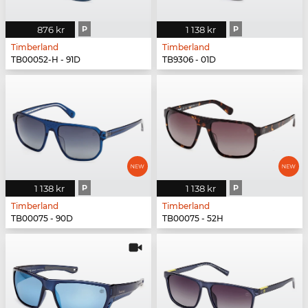
876 kr
P
1 138 kr
P
Timberland
Timberland
TB00052-H - 91D
TB9306 - 01D
1 138 kr
P
1 138 kr
P
Timberland
Timberland
TB00075 - 90D
TB00075 - 52H