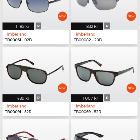
1 182 kr
P
832 kr
P
Timberland
Timberland
TB00061 - 02D
TB00082 - 20D
1 489 kr
P
1 007 kr
P
Timberland
Timberland
TB00091 - 52R
TB00069 - 52R