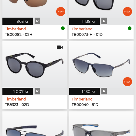
963 kr
P
1 138 kr
P
Timberland
Timberland
TB00082 - 02H
TB00073-H - 01D
1 007 kr
P
1 130 kr
P
Timberland
Timberland
TB9323 - 02D
TB00040 - 91D