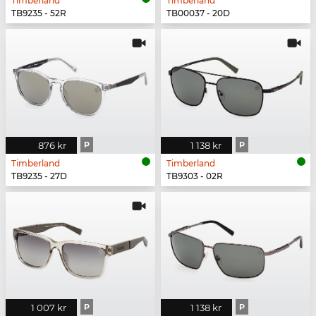
Timberland
Timberland
TB9235 - 52R
TB00037 - 20D
876 kr
P
1 138 kr
P
Timberland
Timberland
TB9235 - 27D
TB9303 - 02R
1 007 kr
P
1 138 kr
P