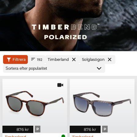
Filtrera
Timberland
Solglasögon
192
876 kr
P
876 kr
P