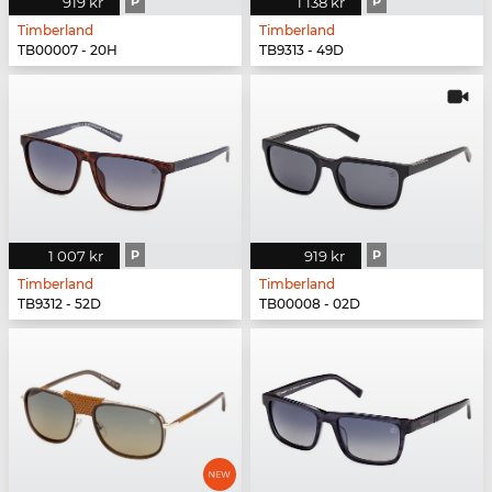
919 kr
P
1 138 kr
P
Timberland
Timberland
TB00007 - 20H
TB9313 - 49D
1 007 kr
P
919 kr
P
Timberland
Timberland
TB9312 - 52D
TB00008 - 02D