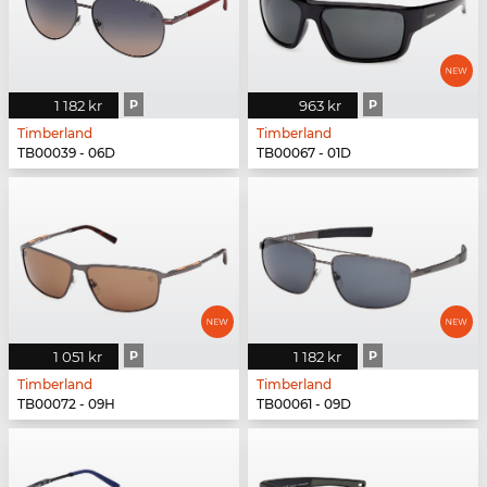
1 182 kr
P
963 kr
P
Timberland
Timberland
TB00039 - 06D
TB00067 - 01D
1 051 kr
P
1 182 kr
P
Timberland
Timberland
TB00072 - 09H
TB00061 - 09D