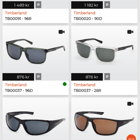
1 489 kr
P
1 182 kr
P
Timberland
Timberland
TB00091 - 96R
TB00020 - 90D
876 kr
P
876 kr
P
Timberland
Timberland
TB00037 - 96D
TB00037 - 26R