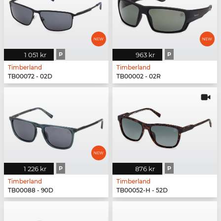
1 051 kr
P
963 kr
P
Timberland
Timberland
TB00072 - 02D
TB00002 - 02R
1 226 kr
P
876 kr
P
Timberland
Timberland
TB00088 - 90D
TB00052-H - 52D