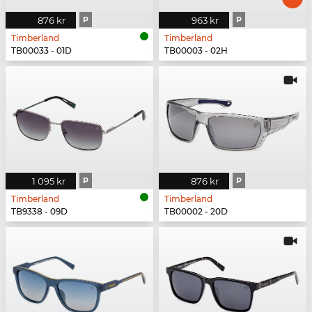
876 kr
P
963 kr
P
Timberland
Timberland
TB00033 - 01D
TB00003 - 02H
1 095 kr
P
876 kr
P
Timberland
Timberland
TB9338 - 09D
TB00002 - 20D