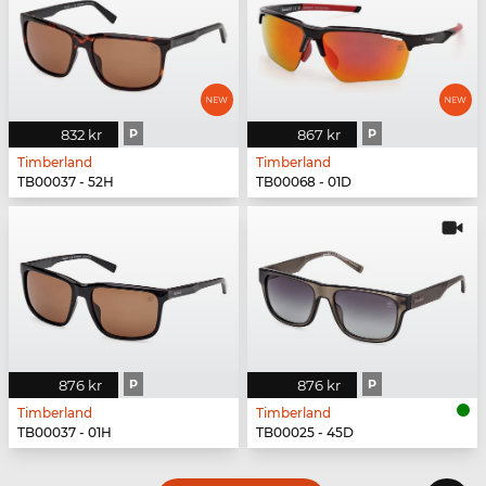
832 kr
P
867 kr
P
Timberland
Timberland
TB00037 - 52H
TB00068 - 01D
876 kr
P
876 kr
P
Timberland
Timberland
TB00037 - 01H
TB00025 - 45D