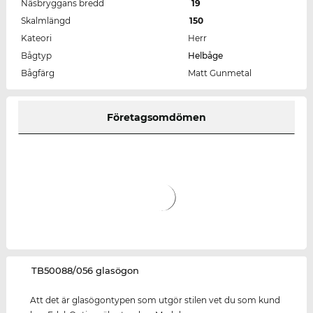
Näsbryggans bredd
19
Skalmlängd
150
Kateori
Herr
Bågtyp
Helbåge
Bågfärg
Matt Gunmetal
Företagsomdömen
‌TB50088/056 glasögon
Att det är glasögontypen som utgör stilen vet du som kund