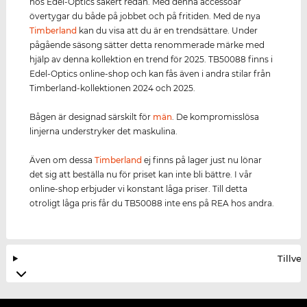
hos Edel-Optics säkert redan. Med denna accessoar
övertygar du både på jobbet och på fritiden. Med de nya
Timberland
kan du visa att du är en trendsättare. Under
pågående säsong sätter detta renommerade märke med
hjälp av denna kollektion en trend för 2025. TB50088 finns i
Edel-Optics online-shop och kan fås även i andra stilar från
Timberland-kollektionen 2024 och 2025.
Bågen är designad särskilt för
män
. De kompromisslösa
linjerna understryker det maskulina.
Även om dessa
Timberland
ej finns på lager just nu lönar
det sig att beställa nu för priset kan inte bli bättre. I vår
online-shop erbjuder vi konstant låga priser. Till detta
otroligt låga pris får du TB50088 inte ens på REA hos andra.
Tillve