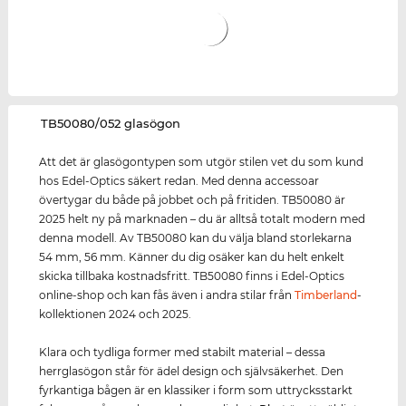
‌TB50080/052 glasögon
Att det är glasögontypen som utgör stilen vet du som kund
hos Edel-Optics säkert redan. Med denna accessoar
övertygar du både på jobbet och på fritiden. TB50080 är
2025 helt ny på marknaden – du är alltså totalt modern med
denna modell. Av TB50080 kan du välja bland storlekarna
54 mm, 56 mm. Känner du dig osäker kan du helt enkelt
skicka tillbaka kostnadsfritt. TB50080 finns i Edel-Optics
online-shop och kan fås även i andra stilar från
Timberland
-
kollektionen 2024 och 2025.
Klara och tydliga former med stabilt material – dessa
herrglasögon står för ädel design och självsäkerhet. Den
fyrkantiga bågen är en klassiker i form som uttrycksstarkt