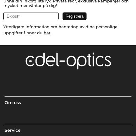
Unna din inkorg lite lyx. Privata reor, exklusiva kampanjer och
mycket mer väntar på dig!
Ytterligare information om hantering av dina personliga
uppgifter finner du
här
.
Om oss
Service