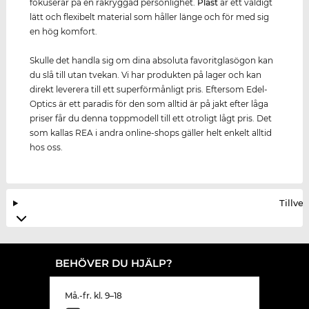
fokuserar på en rakryggad personlighet.
Plast
är ett väldigt
lätt och flexibelt material som håller länge och för med sig
en hög komfort.
Skulle det handla sig om dina absoluta favoritglasögon kan
du slå till utan tvekan. Vi har produkten på lager och kan
direkt leverera till ett superförmånligt pris. Eftersom Edel-
Optics är ett paradis för den som alltid är på jakt efter låga
priser får du denna toppmodell till ett otroligt lågt pris. Det
som kallas REA i andra online-shops gäller helt enkelt alltid
hos oss.
Tillve
BEHÖVER DU HJÄLP?
Må.-fr. kl. 9–18