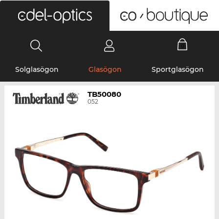
0
Solglasögon
Glasögon
Sportglasögon
TB50080
052