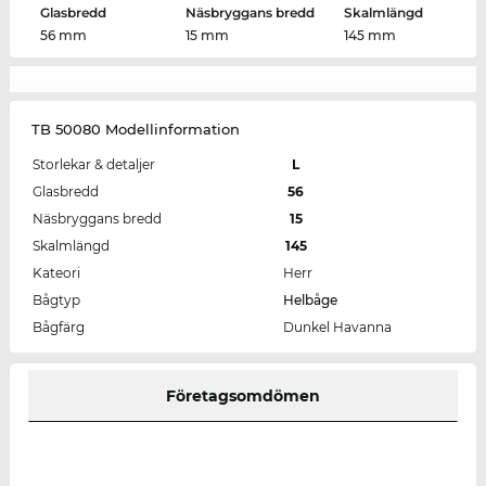
Glasbredd
Näsbryggans bredd
Skalmlängd
56 mm
15 mm
145 mm
TB 50080 Modellinformation
Storlekar & detaljer
L
Glasbredd
56
Näsbryggans bredd
15
Skalmlängd
145
Kateori
Herr
Bågtyp
Helbåge
Bågfärg
Dunkel Havanna
Företagsomdömen