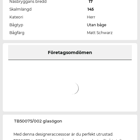
Näsbryggans bredd
17
Skalmlängd
145
Kateori
Herr
Bågtyp
Utan båge
Bågfärg
Matt Schwarz
Företagsomdömen
‌TB50075/002 glasögon
Med denna designeraccessoar är du perfekt utrustad.