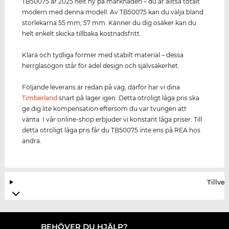
TB50075 är 2025 helt ny på marknaden – du är alltså totalt
modern med denna modell. Av TB50075 kan du välja bland
storlekarna 55 mm, 57 mm. Känner du dig osäker kan du
helt enkelt skicka tillbaka kostnadsfritt.
Klara och tydliga former med stabilt material – dessa
herrglasögon står för ädel design och självsäkerhet.
Följande leverans är redan på väg, därför har vi dina
Timberland
snart på lager igen. Detta otroligt låga pris ska
ge dig lite kompensation eftersom du var tvungen att
vänta. I vår online-shop erbjuder vi konstant låga priser. Till
detta otroligt låga pris får du TB50075 inte ens på REA hos
andra.
Tillve
BEHÖVER DU HJÄLP?