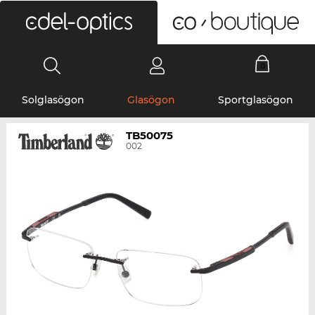
0
Solglasögon
Glasögon
Sportglasögon
TB50075
002