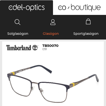
0
Solglasögon
Glasögon
Sportglasögon
TB50070
091