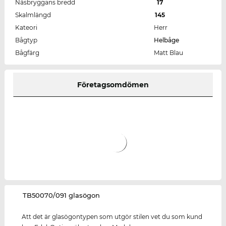
Näsbryggans bredd
17
Skalmlängd
145
Kateori
Herr
Bågtyp
Helbåge
Bågfärg
Matt Blau
Företagsomdömen
‌TB50070/091 glasögon
Att det är glasögontypen som utgör stilen vet du som kund