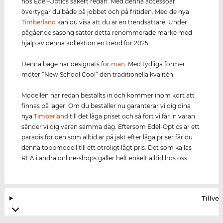
hos Edel-Optics säkert redan. Med denna accessoar
övertygar du både på jobbet och på fritiden. Med de nya
Timberland
kan du visa att du är en trendsättare. Under
pågående säsong sätter detta renommerade märke med
hjälp av denna kollektion en trend för 2025.
Denna båge har designats för
män
. Med tydliga former
möter ”New School Cool” den traditionella kvalitén.
Modellen har redan beställts in och kommer inom kort att
finnas på lager. Om du beställer nu garanterar vi dig dina
nya
Timberland
till det låga priset och så fort vi får in varan
sänder vi dig varan samma dag. Eftersom Edel-Optics är ett
paradis för den som alltid är på jakt efter låga priser får du
denna toppmodell till ett otroligt lågt pris. Det som kallas
REA i andra online-shops gäller helt enkelt alltid hos oss.
Tillve