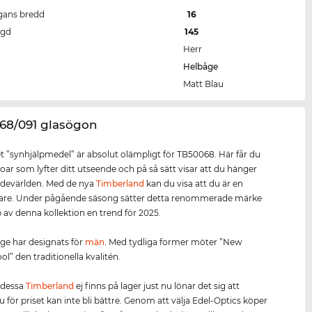
gans bredd
16
ngd
145
Herr
Helbåge
Matt Blau
068/091 glasögon
 ”synhjälpmedel” är absolut olämpligt för TB50068. Här får du
oar som lyfter ditt utseende och på så sätt visar att du hänger
devärlden. Med de nya
Timberland
kan du visa att du är en
tare. Under pågående säsong sätter detta renommerade märke
 av denna kollektion en trend för 2025.
e har designats för
män
. Med tydliga former möter ”New
l” den traditionella kvalitén.
 dessa
Timberland
ej finns på lager just nu lönar det sig att
u för priset kan inte bli bättre. Genom att välja Edel-Optics köper