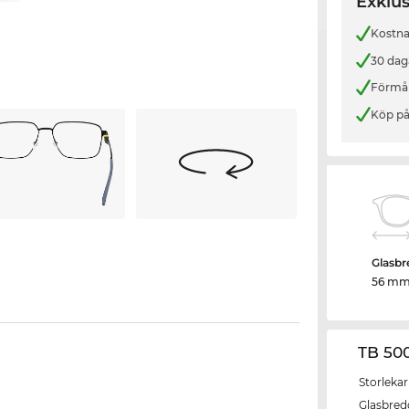
Exklus
Kostnad
30 dag
Förmån
Köp på
Glasbr
56 m
TB 50
Storlekar
Glasbred