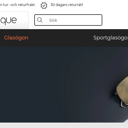
i tur- och returfrakt
30 dagars returrätt
Glasögon
Sportglasögo