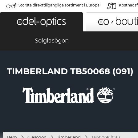
Största direkttillgängliga sortiment i Europa!
Kostnadsfr
Solglasögon
TIMBERLAND TB50068 (091)
Hem
Glasögon
Timberland
TB50068 (091)