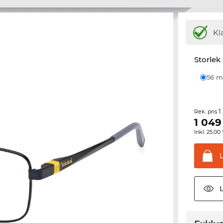
Kl
Storlek
56
1
Rek. pris
1 049
Inkl. 25.
L