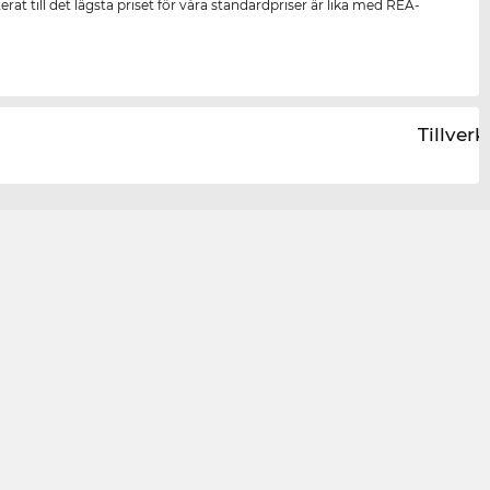
rat till det lägsta priset för våra standardpriser är lika med REA-
Tillver