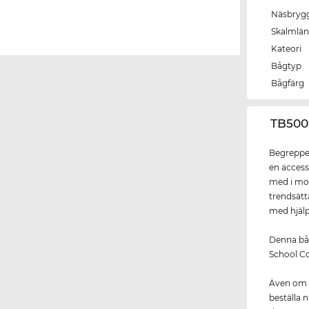
Näsbryg
Skalmlä
Kateori
Bågtyp
Bågfärg
‌TB50
Begreppet
en access
med i mo
trendsät
med hjälp
Denna båg
School Coo
Även om
beställa n