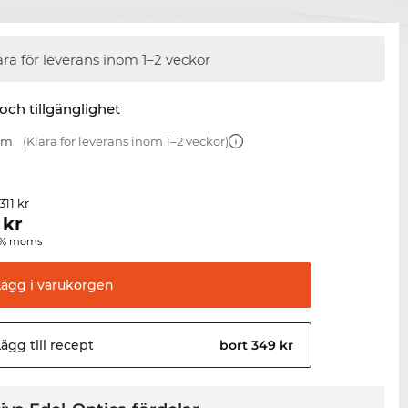
ara för leverans inom 1–2 veckor
 och tillgänglighet
 mm
(Klara för leverans inom 1–2 veckor)
 311 kr
kr
00 % moms
Lägg i
varukorgen
ägg till
recept
bort 349 kr