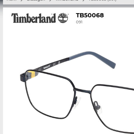
TB50068
091