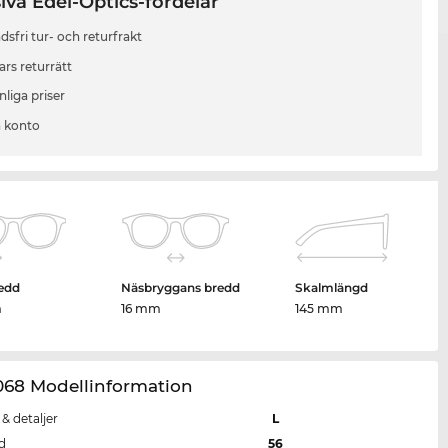
iva Edel-Optics-fördelar
sfri tur- och returfrakt
ars returrätt
liga priser
 konto
edd
Näsbryggans bredd
Skalmlängd
m
16 mm
145 mm
068 Modellinformation
 & detaljer
L
d
56