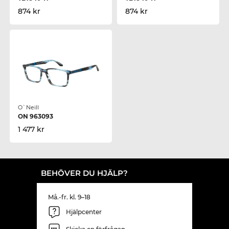
874 kr
874 kr
O`Neill
ON 963093
1 477 kr
BEHÖVER DU HJÄLP?
Må.-fr. kl. 9–18
Hjälpcenter