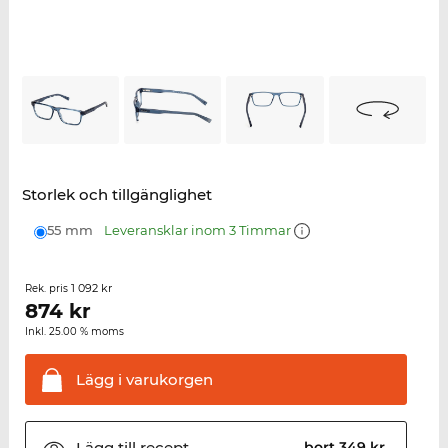
Storlek och tillgänglighet
55 mm
Leveransklar inom 3 Timmar
1 092 kr
Rek. pris
874
kr
Inkl. 25.00 % moms
Lägg i
varukorgen
Lägg till
recept
bort 349 kr