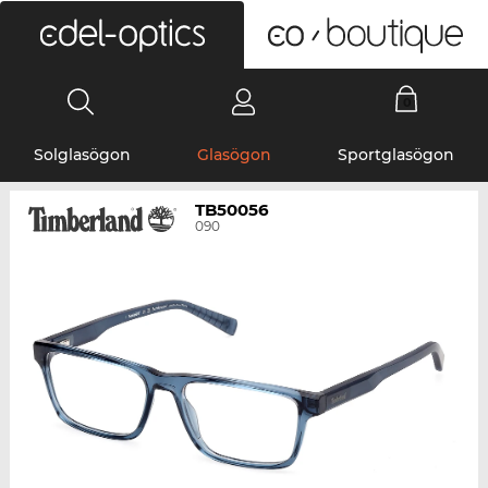
0
Solglasögon
Glasögon
Sportglasögon
TB50056
090