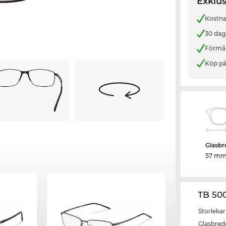
Exklus
Kostnad
30 dag
Förmån
Köp på
Glasbr
57 m
TB 50
Storlekar
Glasbred