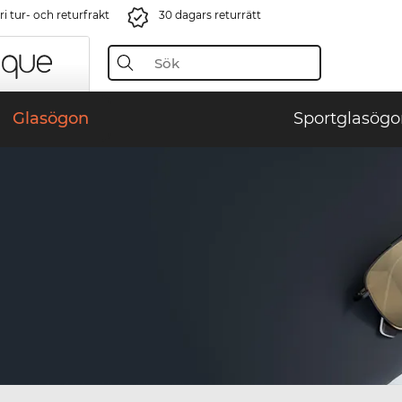
i tur- och returfrakt
30 dagars returrätt
Glasögon
Sportglasögo