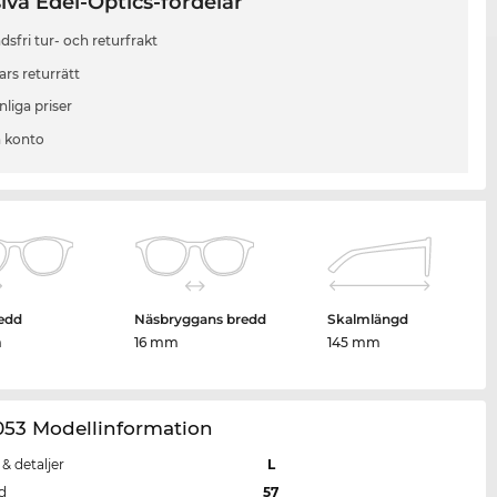
iva Edel-Optics-fördelar
sfri tur- och returfrakt
ars returrätt
liga priser
 konto
edd
Näsbryggans bredd
Skalmlängd
m
16 mm
145 mm
053 Modellinformation
 & detaljer
L
d
57