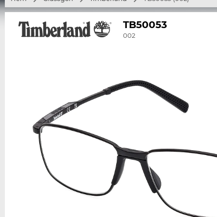
TB50053
002