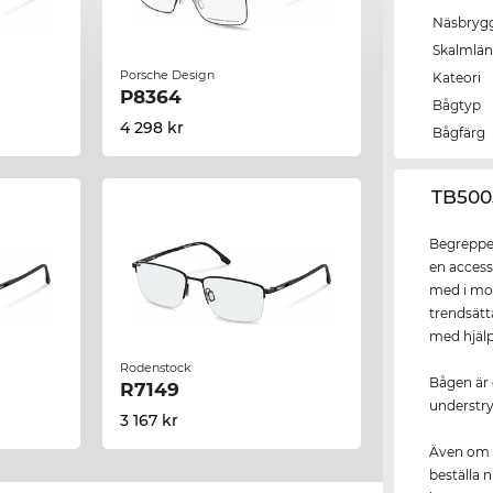
Näsbryg
Skalmlä
Porsche Design
Kateori
P8364
Bågtyp
4 298 kr
Bågfärg
‌TB50
Begreppet
en access
med i mo
trendsät
med hjälp
Rodenstock
Bågen är 
R7149
understry
3 167 kr
Även om
beställa n