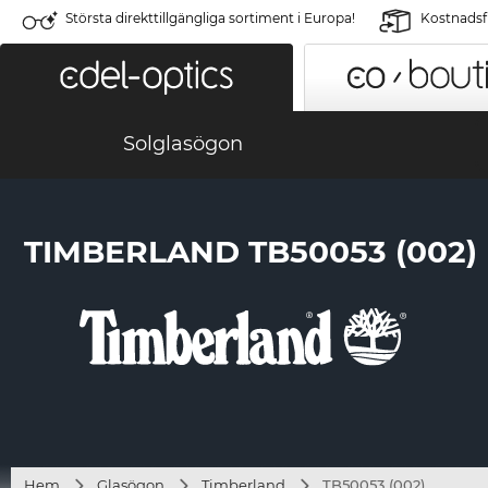
Största direkttillgängliga sortiment i Europa!
Kostnadsfr
Solglasögon
TIMBERLAND TB50053 (002)
Hem
Glasögon
Timberland
TB50053 (002)