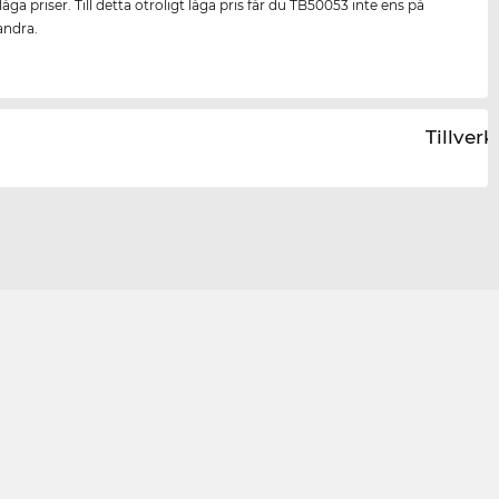
åga priser. Till detta otroligt låga pris får du TB50053 inte ens på
andra.
Tillver