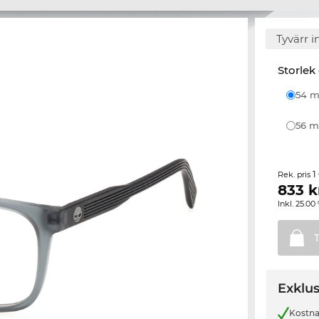
Tyvärr i
Storlek
54
56
1
Rek. pris
833
k
Inkl. 25.
Exklus
Kostnad