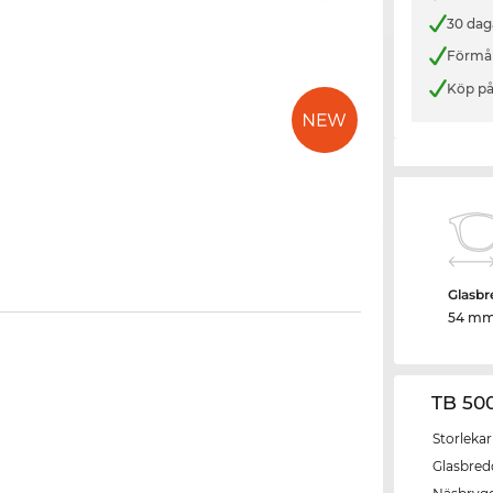
30 dag
Förmån
Köp på
Glasbr
54 m
TB 50
Storlekar
Glasbred