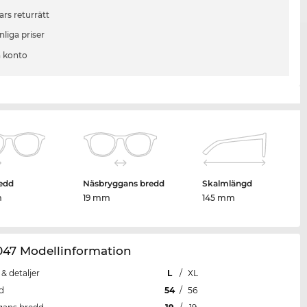
ars returrätt
liga priser
 konto
edd
Näsbryggans bredd
Skalmlängd
m
19 mm
145 mm
047 Modellinformation
 & detaljer
L
/
XL
d
54
/
56