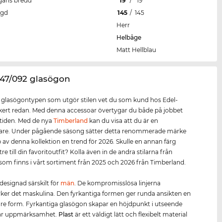
gans bredd
19
/
19
ngd
145
/
145
Herr
Helbåge
Matt Hellblau
047/092 glasögon
r glasögontypen som utgör stilen vet du som kund hos Edel-
kert redan. Med denna accessoar övertygar du både på jobbet
itiden. Med de nya
Timberland
kan du visa att du är en
tare. Under pågående säsong sätter detta renommerade märke
 av denna kollektion en trend för 2026. Skulle en annan färg
re till din favoritoutfit? Kolla även in de andra stilarna från
om finns i vårt sortiment från 2025 och 2026 från Timberland.
designad särskilt för
män
. De kompromisslösa linjerna
ker det maskulina. Den fyrkantiga formen ger runda ansikten en
e form. Fyrkantiga glasögon skapar en höjdpunkt i utseende
drar uppmärksamhet.
Plast
är ett väldigt lätt och flexibelt material