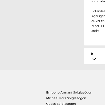
som hålle
Följande 
lager ige
du var tv
priser. Ti
andra.
Emporio Armani Solglasögon
Michael Kors Solglasögon
Guess Solglasögon