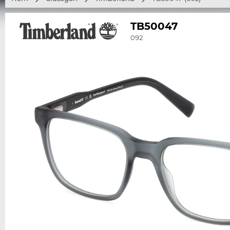
TB50047
092