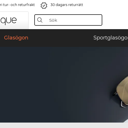
i tur- och returfrakt
30 dagars returrätt
Glasögon
Sportglasögo