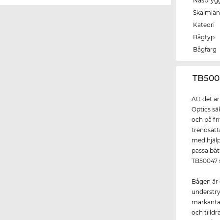
Näsbryg
Skalmlä
Kateori
Bågtyp
Bågfärg
‌TB50
Att det ä
Optics sä
och på fr
trendsät
med hjälp
passa bätt
TB50047 s
Bågen är 
understry
markantar
och till