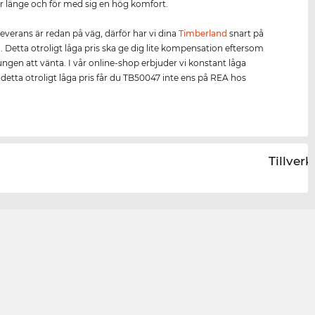
r länge och för med sig en hög komfort.
leverans är redan på väg, därför har vi dina
Timberland
snart på
n. Detta otroligt låga pris ska ge dig lite kompensation eftersom
ungen att vänta. I vår online-shop erbjuder vi konstant låga
ll detta otroligt låga pris får du TB50047 inte ens på REA hos
Tillver