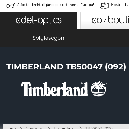
Största direkttillgängliga sortiment i Europa!
Kostnadsfr
Solglasögon
TIMBERLAND TB50047 (092)
Hem
Glasögon
Timberland
TB50047 (092)