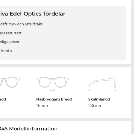
iva Edel-Optics-fördelar
sfri tur- och returfrakt
ars returrätt
liga priser
 konto
edd
Näsbryggans bredd
Skalmlängd
m
19 mm
145 mm
046 Modellinformation