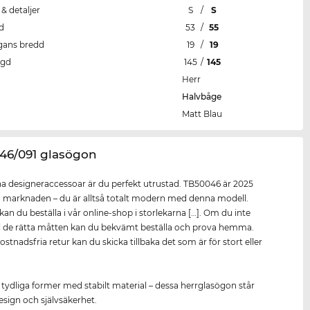
 & detaljer
S
/
S
d
53
/
55
gans bredd
19
/
19
ngd
145
/
145
Herr
Halvbåge
Matt Blau
046/091 glasögon
 designeraccessoar är du perfekt utrustad. TB50046 är 2025
å marknaden – du är alltså totalt modern med denna modell.
an du beställa i vår online-shop i storlekarna […]. Om du inte
ll de rätta måtten kan du bekvämt beställa och prova hemma.
stnadsfria retur kan du skicka tillbaka det som är för stort eller
 tydliga former med stabilt material – dessa herrglasögon står
design och självsäkerhet.