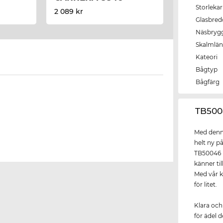
Storlekar
2 089 kr
Glasbred
Näsbryg
Skalmlä
Kateori
Bågtyp
Bågfärg
‌TB50
Med denna
helt ny p
TB50046 k
känner ti
Med vår ko
för litet.
Klara och
för ädel 