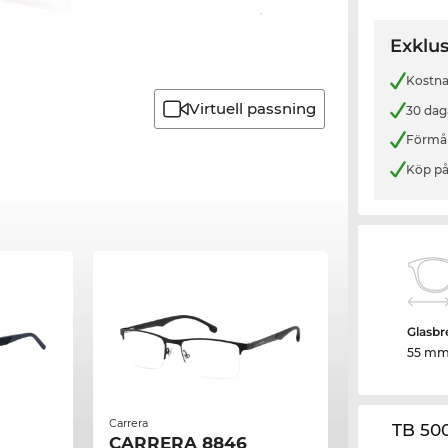
Exklus
Kostnad
Virtuell passning
30 dag
Förmån
Köp på
Glasbr
55 m
Carrera
TB 50
CARRERA 8846