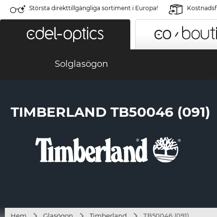
Största direkttillgängliga sortiment i Europa!
Kostnadsfr
Solglasögon
TIMBERLAND TB50046 (091)
Hem
Glasögon
Timberland
TB50046 (091)