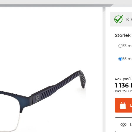
Kl
Storlek
53 
55 
1
Rek. pris
1 136
Inkl. 25.
L