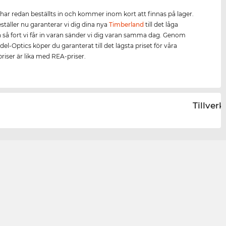
har redan beställts in och kommer inom kort att finnas på lager.
täller nu garanterar vi dig dina nya
Timberland
till det låga
h så fort vi får in varan sänder vi dig varan samma dag. Genom
Edel-Optics köper du garanterat till det lägsta priset för våra
riser är lika med REA-priser.
Tillver