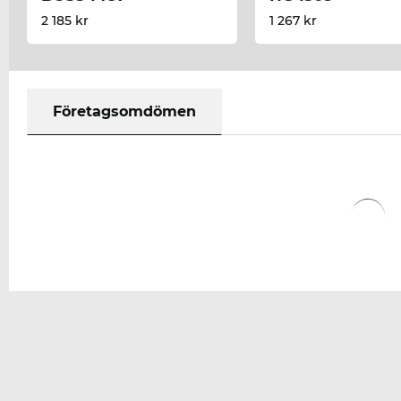
2 185 kr
1 267 kr
Företagsomdömen