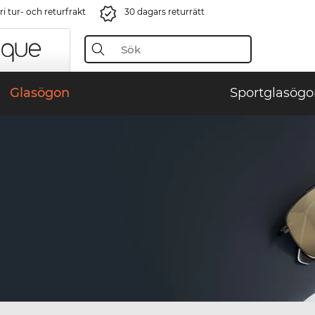
i tur- och returfrakt
30 dagars returrätt
Glasögon
Sportglasögo