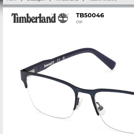
TB50046
091