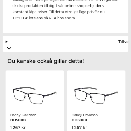
skicka produkten till dig. I vår online-shop erbjuder vi
konstant låga priser. Till detta otroligt låga pris får du
TB50036 inte ens på REA hos andra.
Tillve
Du kanske också gillar detta!
Harley-Davidson
Harley-Davidson
HD50102
HD50101
1 267 kr
1 267 kr