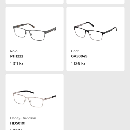
Polo
Gant
PH1222
GA50049
1 311 kr
1 136 kr
Harley-Davidson
HD50101