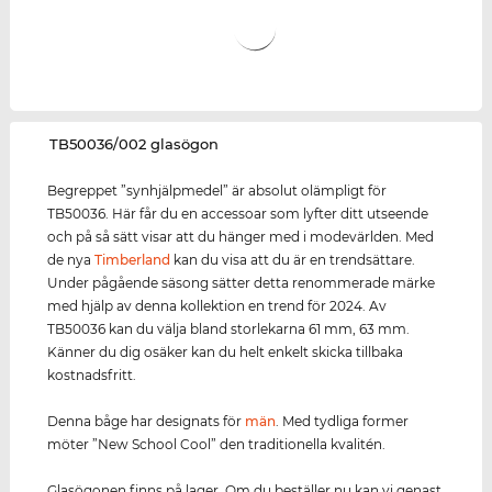
‌TB50036/002 glasögon
Begreppet ”synhjälpmedel” är absolut olämpligt för
TB50036. Här får du en accessoar som lyfter ditt utseende
och på så sätt visar att du hänger med i modevärlden. Med
de nya
Timberland
kan du visa att du är en trendsättare.
Under pågående säsong sätter detta renommerade märke
med hjälp av denna kollektion en trend för 2024. Av
TB50036 kan du välja bland storlekarna 61 mm, 63 mm.
Känner du dig osäker kan du helt enkelt skicka tillbaka
kostnadsfritt.
Denna båge har designats för
män
. Med tydliga former
möter ”New School Cool” den traditionella kvalitén.
Glasögonen finns på lager. Om du beställer nu kan vi genast