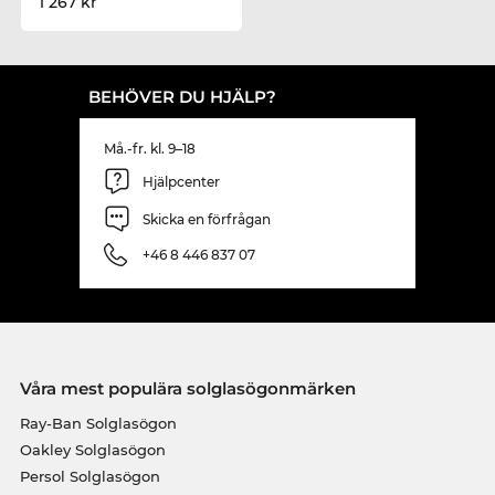
1 267 kr
BEHÖVER DU HJÄLP?
Må.-fr. kl. 9–18
Hjälpcenter
Skicka en förfrågan
+46 8 446 837 07
Våra mest populära solglasögonmärken
Ray-Ban Solglasögon
Oakley Solglasögon
Persol Solglasögon