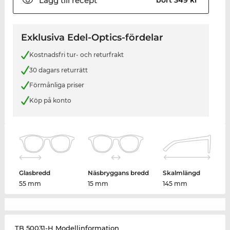
Lägg till
recept
Exklusiva Edel-Optics-fördelar
Kostnadsfri tur- och returfrakt
30 dagars returrätt
Förmånliga priser
Köp på konto
Glasbredd
Näsbryggans bredd
Skalmlängd
55 mm
15 mm
145 mm
TB 50031-H Modellinformation