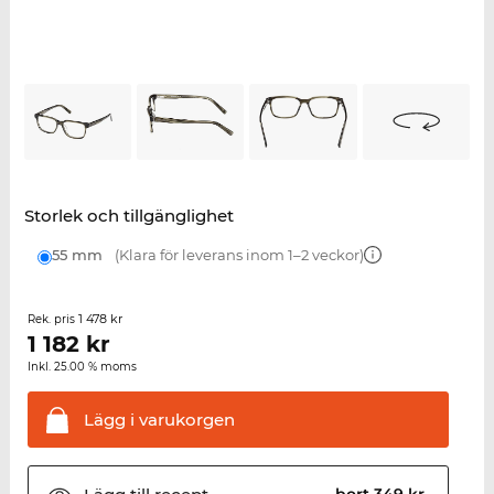
Storlek och tillgänglighet
55 mm
(Klara för leverans inom 1–2 veckor)
1 478 kr
Rek. pris
1 182
kr
Inkl. 25.00 % moms
Lägg i
varukorgen
bort 349 kr