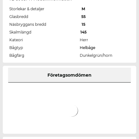
Storlekar & detaljer
M
Glasbredd
55
Näsbryggans bredd
15
Skalmlängd
145
Kateori
Herr
Bågtyp
Helbåge
Bågfärg
Dunkelgrün/horn
Företagsomdömen