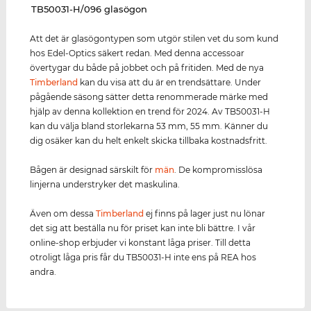
‌TB50031-H/096 glasögon
Att det är glasögontypen som utgör stilen vet du som kund
hos Edel-Optics säkert redan. Med denna accessoar
övertygar du både på jobbet och på fritiden. Med de nya
Timberland
kan du visa att du är en trendsättare. Under
pågående säsong sätter detta renommerade märke med
hjälp av denna kollektion en trend för 2024. Av TB50031-H
kan du välja bland storlekarna 53 mm, 55 mm. Känner du
dig osäker kan du helt enkelt skicka tillbaka kostnadsfritt.
Bågen är designad särskilt för
män
. De kompromisslösa
linjerna understryker det maskulina.
Även om dessa
Timberland
ej finns på lager just nu lönar
det sig att beställa nu för priset kan inte bli bättre. I vår
online-shop erbjuder vi konstant låga priser. Till detta
otroligt låga pris får du TB50031-H inte ens på REA hos
andra.