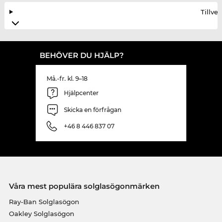
Tillve
BEHÖVER DU HJÄLP?
Må.-fr. kl. 9–18
Hjälpcenter
Skicka en förfrågan
+46 8 446 837 07
Våra mest populära solglasögonmärken
Ray-Ban Solglasögon
Oakley Solglasögon