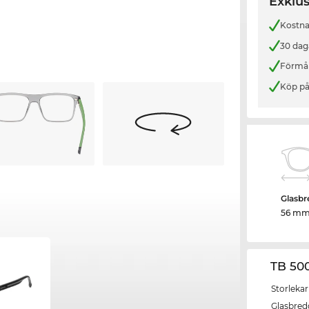
Exklus
Kostnad
30 dag
Förmån
Köp på
Glasbr
56 m
TB 50
Storlekar
Glasbred