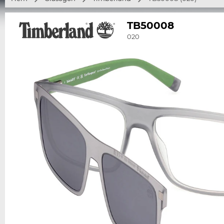
TB50008
020