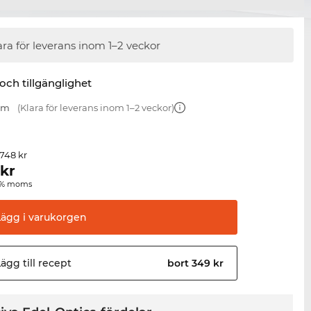
ara för leverans inom 1–2 veckor
 och tillgänglighet
 mm
(Klara för leverans inom 1–2 veckor)
 748 kr
kr
00 % moms
Lägg i
varukorgen
ägg till
recept
bort 349 kr