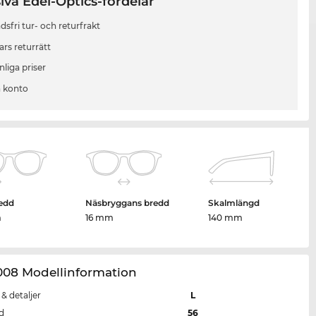
iva Edel-Optics-fördelar
sfri tur- och returfrakt
ars returrätt
liga priser
 konto
edd
Näsbryggans bredd
Skalmlängd
m
16 mm
140 mm
008 Modellinformation
 & detaljer
L
d
56