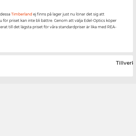
.
 dessa
Timberland
ej finns på lager just nu lönar det sig att
u för priset kan inte bli bättre. Genom att välja Edel-Optics köper
rat till det lägsta priset för våra standardpriser är lika med REA-
Tillver