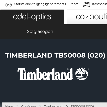
Största direkttillgängliga sortiment i Europa!
Kostnadsfr
Solglasögon
TIMBERLAND TB50008 (020)
Hem
Glasögon
Timberland
TB50008 (020)