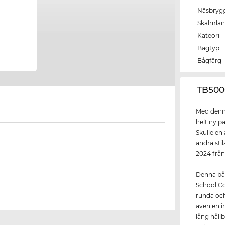
Näsbryg
Skalmlä
Kateori
Bågtyp
Bågfärg
‌TB50
Med denna
helt ny p
Skulle en 
andra sti
2024 frå
Denna båg
School Co
runda oc
även en i
lång håll