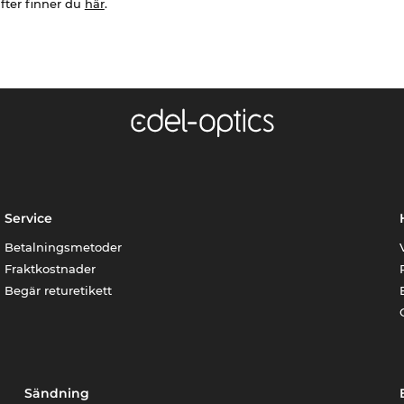
fter finner du
här
.
Service
Betalningsmetoder
Fraktkostnader
Begär returetikett
Sändning