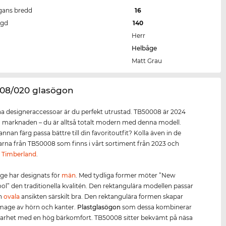
gans bredd
16
ngd
140
Herr
Helbåge
Matt Grau
008/020 glasögon
 designeraccessoar är du perfekt utrustad. TB50008 är 2024
å marknaden – du är alltså totalt modern med denna modell.
annan färg passa bättre till din favoritoutfit? Kolla även in de
larna från TB50008 som finns i vårt sortiment från 2023 och
n
Timberland
.
e har designats för
män
. Med tydliga former möter ”New
ol” den traditionella kvalitén. Den rektangulära modellen passar
h
ovala
ansikten särskilt bra. Den rektangulära formen skapar
mage av hörn och kanter.
Plastglasögon
som dessa kombinerar
barhet med en hög bärkomfort. TB50008 sitter bekvämt på näsa