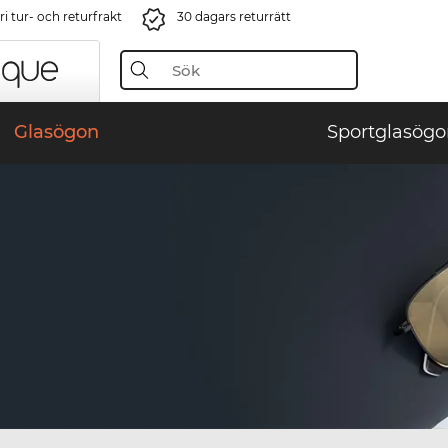
i tur- och returfrakt
30 dagars returrätt
Glasögon
Sportglasögo