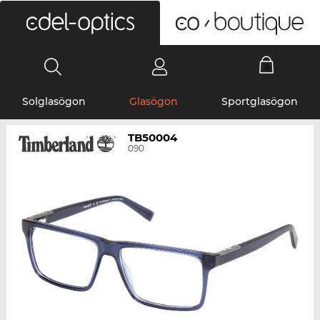
0
Solglasögon
Glasögon
Sportglasögon
TB50004
090