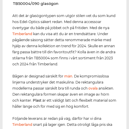
‌TB50004/090 glasögon
Att det är glasögontypen som utgör stilen vet du som kund
hos Edel-Optics säkert redan. Med denna accessoar
övertygar du både på jobbet och på fritiden. Med de nya
Timberland
kan du visa att du är en trendsättare. Under
pågående säsong sätter detta renommerade märke med
hjälp av denna kollektion en trend för 2024. Skulle en annan
färg passa bättre till din favoritoutfit? Kolla även in de andra
stilarna från TB50004 som finns i vårt sortiment från 2023
och 2024 från Timberland.
Bågen är designad särskilt för
män
. De kompromisslösa
linjerna understryker det maskulina. De rektangulära
modellerna passar särskilt bra till runda och
ovala
ansikten.
Den rektangulära formen skapar även en image av hörn
och kanter.
Plast
är ett väldigt lätt och flexibelt material som
håller länge och för med sig en hög komfort.
Följande leverans är redan på väg, därför har vi dina
Timberland
snart på lager igen. Detta otroligt låga pris ska