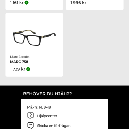
1 161 kr
1 996 kr
Marc Jacobs
MARC 758
1 739 kr
BEHÖVER DU HJÄLP?
Må.-fr. kl. 9–18
Hjälpcenter
Skicka en förfrågan