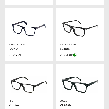
Wood Fellas
Saint Laurent
10940
SL 803
2 176 kr
2 851 kr
Fila
Lozza
VFI874
VL4336