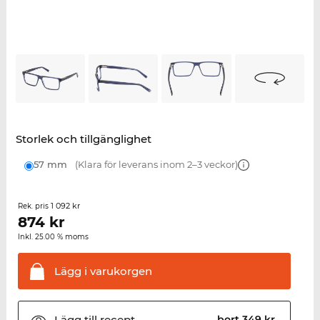
Storlek och tillgänglighet
57 mm
(Klara för leverans inom 2–3 veckor)
1 092 kr
Rek. pris
874
kr
Inkl. 25.00 % moms
Lägg i
varukorgen
Lägg till
recept
bort 349 kr