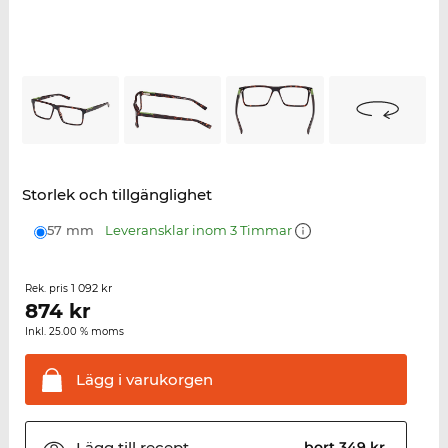
Storlek och tillgänglighet
57 mm
Leveransklar inom 3 Timmar
1 092 kr
Rek. pris
874
kr
Inkl. 25.00 % moms
Lägg i
varukorgen
Lägg till
recept
bort 349 kr