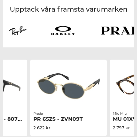
Upptäck våra främsta varumärken
Prada
Miu Miu
 807607
PR 65ZS - ZVN09T
MU 01XV
2 622 kr
2 797 kr