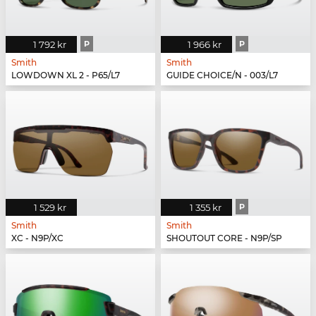
1 792 kr
P
1 966 kr
P
Smith
Smith
LOWDOWN XL 2 - P65/L7
GUIDE CHOICE/N - 003/L7
1 529 kr
1 355 kr
P
Smith
Smith
XC - N9P/XC
SHOUTOUT CORE - N9P/SP