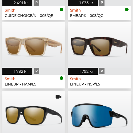
2 491 kr
P
1 835 kr
P
Smith
Smith
GUIDE CHOICE/N - 003/QE
EMBARK - 003/QG
1 792 kr
P
1 792 kr
P
Smith
Smith
LINEUP - HAM/L5
LINEUP - N9P/L5