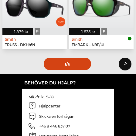
1 879 kr
P
1 835 kr
P
Smith
Smith
TRUSS - DKH/6N
EMBARK - N9P/UI
›
1
/6
BEHÖVER DU HJÄLP?
Må.-fr. kl. 9–18
Hjälpcenter
Skicka en förfrågan
+46 8 446 837 07