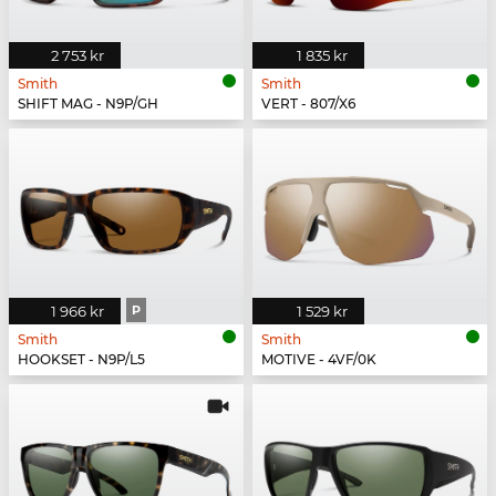
2 753 kr
1 835 kr
Smith
Smith
SHIFT MAG - N9P/GH
VERT - 807/X6
1 966 kr
P
1 529 kr
Smith
Smith
HOOKSET - N9P/L5
MOTIVE - 4VF/0K