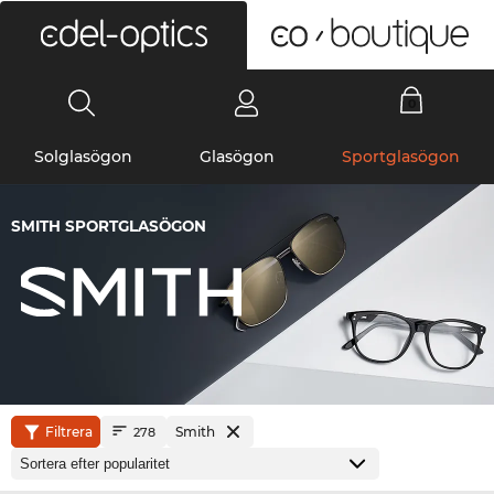
0
Solglasögon
Glasögon
Sportglasögon
SMITH SPORTGLASÖGON
Filtrera
Smith
278