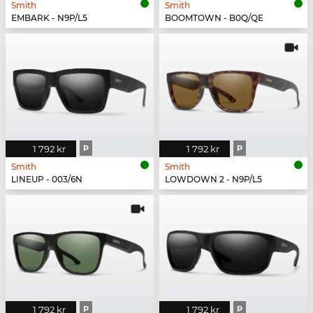
Smith
Smith
EMBARK - N9P/L5
BOOMTOWN - B0Q/QE
1 792 kr
P
1 792 kr
P
Smith
Smith
LINEUP - 003/6N
LOWDOWN 2 - N9P/L5
1 792 kr
P
1 792 kr
P