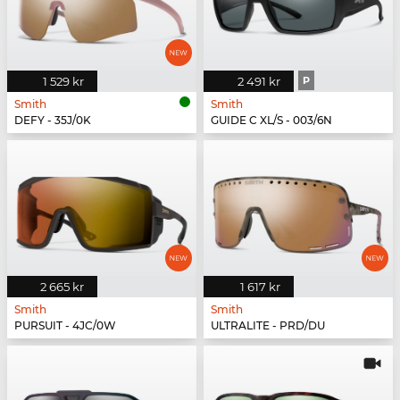
1 529 kr
2 491 kr
P
Smith
Smith
DEFY - 35J/0K
GUIDE C XL/S - 003/6N
2 665 kr
1 617 kr
Smith
Smith
PURSUIT - 4JC/0W
ULTRALITE - PRD/DU