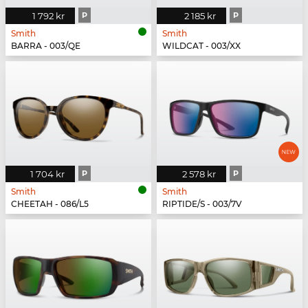
1 792 kr
P
2 185 kr
P
Smith
Smith
BARRA - 003/QE
WILDCAT - 003/XX
1 704 kr
P
2 578 kr
P
Smith
Smith
CHEETAH - 086/L5
RIPTIDE/S - 003/7V