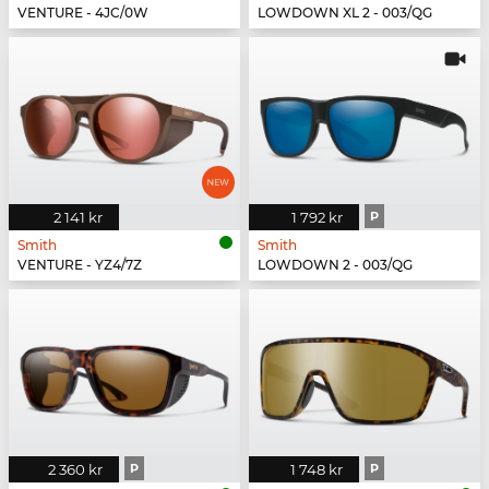
VENTURE - 4JC/0W
LOWDOWN XL 2 - 003/QG
2 141 kr
1 792 kr
P
Smith
Smith
VENTURE - YZ4/7Z
LOWDOWN 2 - 003/QG
2 360 kr
P
1 748 kr
P