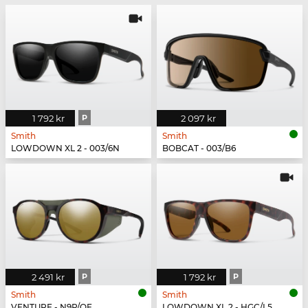
1 792 kr
P
2 097 kr
Smith
Smith
LOWDOWN XL 2 - 003/6N
BOBCAT - 003/B6
2 491 kr
P
1 792 kr
P
Smith
Smith
VENTURE - N9P/QE
LOWDOWN XL 2 - HGC/L5