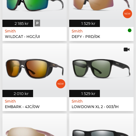
2 185 kr
P
1 529 kr
Smith
Smith
WILDCAT - HGC/UI
DEFY - PRD/0K
2 010 kr
1 529 kr
Smith
Smith
EMBARK - 4JC/0W
LOWDOWN XL 2 - 003/1H