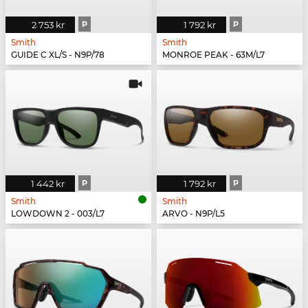
2 753 kr
P
1 792 kr
P
Smith
Smith
GUIDE C XL/S - N9P/78
MONROE PEAK - 63M/L7
1 442 kr
P
1 792 kr
P
Smith
Smith
LOWDOWN 2 - 003/L7
ARVO - N9P/L5