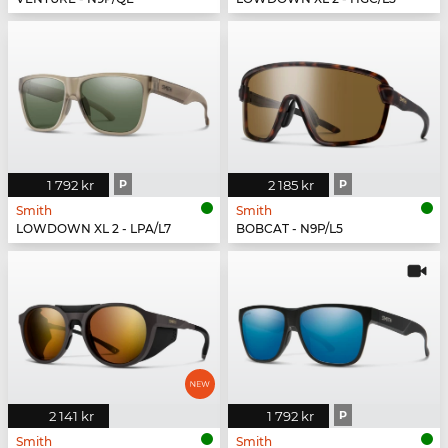
1 792 kr
P
2 185 kr
P
Smith
Smith
LOWDOWN XL 2 - LPA/L7
BOBCAT - N9P/L5
2 141 kr
1 792 kr
P
Smith
Smith