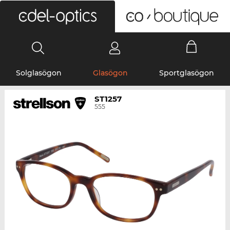
0
Solglasögon
Glasögon
Sportglasögon
ST1257
555