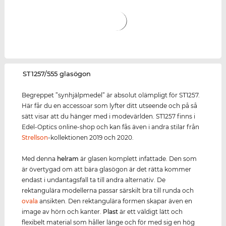
‌ST1257/555 glasögon
Begreppet ”synhjälpmedel” är absolut olämpligt för ST1257.
Här får du en accessoar som lyfter ditt utseende och på så
sätt visar att du hänger med i modevärlden. ST1257 finns i
Edel-Optics online-shop och kan fås även i andra stilar från
Strellson
-kollektionen 2019 och 2020.
Med denna
helram
är glasen komplett infattade. Den som
är övertygad om att bära glasögon är det rätta kommer
endast i undantagsfall ta till andra alternativ. De
rektangulära modellerna passar särskilt bra till runda och
ovala
ansikten. Den rektangulära formen skapar även en
image av hörn och kanter.
Plast
är ett väldigt lätt och
flexibelt material som håller länge och för med sig en hög