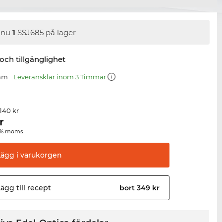
nnu
1
SSJ685 på lager
 och tillgänglighet
 mm
Leveransklar inom 3 Timmar
 140 kr
r
00 % moms
Lägg i
varukorgen
ägg till
recept
bort 349 kr