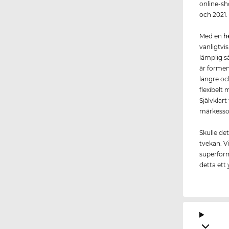
online-sh
och 2021.
Med en
h
vanligtvis
lämplig sä
är formen
längre oc
flexibelt
Självklar
märkesso
Skulle de
tvekan. Vi
superförm
detta ett 