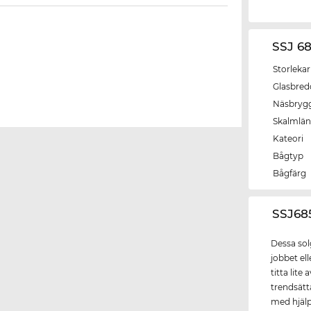
SSJ 6
Storlekar
Glasbred
Näsbryg
Skalmlä
Kateori
Bågtyp
Bågfärg
‌SSJ6
Dessa sol
jobbet ell
titta lit
trendsät
med hjälp