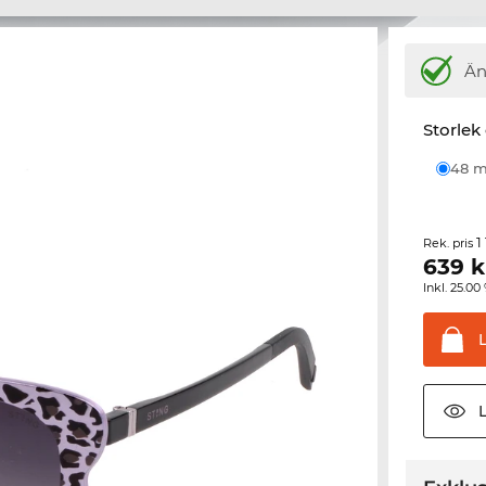
Ä
Storlek
48
1
Rek. pris
639
k
Inkl. 25.
L