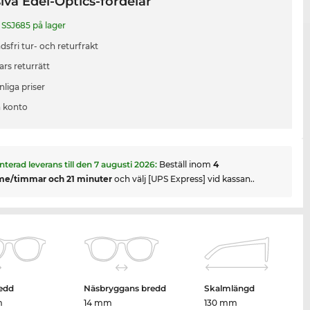
iva Edel-Optics-fördelar
SSJ685 på lager
sfri tur- och returfrakt
ars returrätt
liga priser
 konto
nterad leverans till den
7 augusti 2026
:
Beställ inom
4
me/timmar och 21 minuter
och välj [UPS Express] vid kassan..
edd
Näsbryggans bredd
Skalmlängd
m
14 mm
130 mm