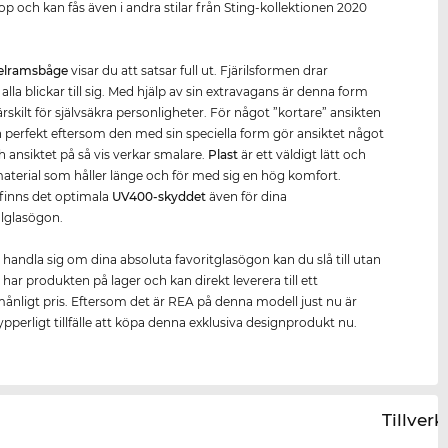
op och kan fås även i andra stilar från Sting-kollektionen 2020
elramsbåge
visar du att satsar full ut. Fjärilsformen drar
 alla blickar till sig. Med hjälp av sin extravagans är denna form
rskilt för självsäkra personligheter. För något ”kortare” ansikten
 perfekt eftersom den med sin speciella form gör ansiktet något
h ansiktet på så vis verkar smalare.
Plast
är ett väldigt lätt och
 material som håller länge och för med sig en hög komfort.
t finns det optimala
UV400
-skydd
et
även för dina
lglasögon.
t handla sig om dina absoluta favoritglasögon kan du slå till utan
 har produkten på lager och kan direkt leverera till ett
ånligt pris. Eftersom det är REA på denna modell just nu är
ypperligt tillfälle att köpa denna exklusiva designprodukt nu.
Tillver