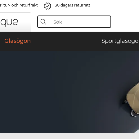
i tur- och returfrakt
30 dagars returrätt
Glasögon
Sportglasögo