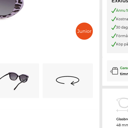
Exklus
Ännu
1
Kostnad
30 dag
Förmån
Köp på
Gara
tim
Glasbr
48 m