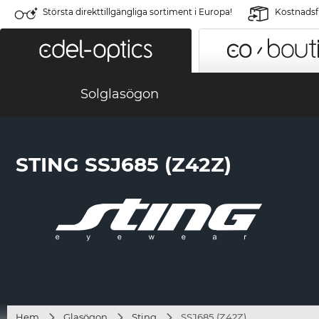
Största direkttillgängliga sortiment i Europa!
Kostnadsfr
Solglasögon
STING SSJ685 (Z42Z)
Hem
Glasögon
Sting
SSJ685 (Z42Z)