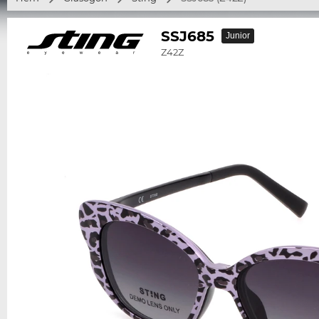
SSJ685
Junior
Z42Z