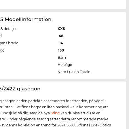
85 Modellinformation
 & detaljer
XXS
d
48
gans bredd
14
ngd
130
Barn
Helbåge
Nero Lucido Totale
85/Z42Z glasögon
glasögon är den perfekta accessoaren för stranden, på väg till
er i stan. Det finns högst en liten nackdel – alla kommer nog att
e avundsjukt på dig. Med de nya
Sting
kan du visa att du är en
tare. Under pågående säsong sätter detta renommerade märke
 av denna kollektion en trend för 2021. SSJ685 finns i Edel-Optics