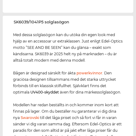
‌SK6039/1041P5 solglasögon
Med dessa solglasögon kan du utöka din egen look med
hjälp av en accessoar ur extraklassen. Just enligt Edel-Optics
motto ”SEE AND BE SEEN” kan du glänsa – exakt som
kändisarna. SK6039 är 2025 helt ny på marknaden – du är
alltså totalt modern med denna modell.
Bågen är designad särskilt för äkta
power
kvinnor
. Den
graciösa designen tillsammans med det starka uttrycket
förbinds till en klassisk stilfullhet. Självklart finns det
optimala
UV400
-skydd
et
även för dina märkessolglasögon.
Modellen har redan beställts in och kommer inom kort att
finnas på lager. Om du beställer nu garanterar vi dig dina
nya
Swarovski
till det låga priset och så fort vi får in varan
sänder vi dig varan samma dag. Eftersom Edel-Optics är ett
paradis för den som alltid är på jakt efter låga priser får du