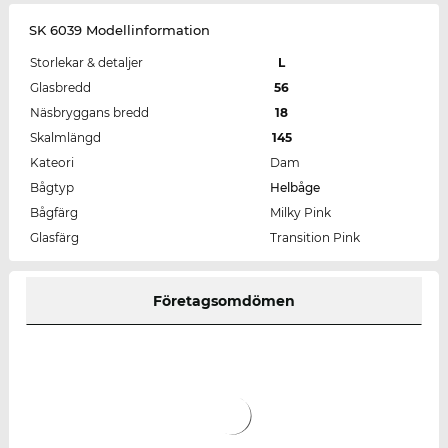
SK 6039 Modellinformation
Storlekar & detaljer
L
Glasbredd
56
Näsbryggans bredd
18
Skalmlängd
145
Kateori
Dam
Bågtyp
Helbåge
Bågfärg
Milky Pink
Glasfärg
Transition Pink
Företagsomdömen