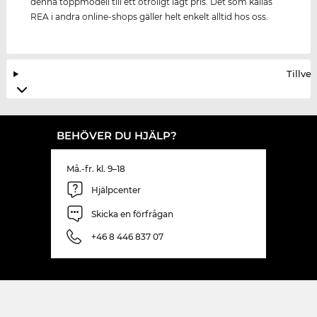
denna toppmodell till ett otroligt lågt pris. Det som kallas
REA i andra online-shops gäller helt enkelt alltid hos oss.
Tillve
BEHÖVER DU HJÄLP?
Må.-fr. kl. 9–18
Hjälpcenter
Skicka en förfrågan
+46 8 446 837 07