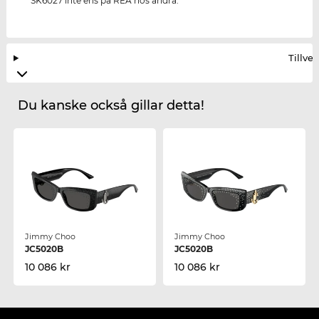
SK6027 inte ens på REA hos andra.
Tillve
Du kanske också gillar detta!
Jimmy Choo
Jimmy Choo
JC5020B
JC5020B
10 086 kr
10 086 kr