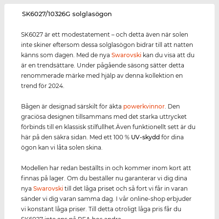
‌SK6027/10326G solglasögon
SK6027 är ett modestatement – och detta även när solen
inte skiner eftersom dessa solglasögon bidrar till att natten
känns som dagen. Med de nya
Swarovski
kan du visa att du
är en trendsättare. Under pågående säsong sätter detta
renommerade märke med hjälp av denna kollektion en
trend för 2024.
Bågen är designad särskilt för äkta
power
kvinnor
. Den
graciösa designen tillsammans med det starka uttrycket
förbinds till en klassisk stilfullhet.Även funktionellt sett är du
här på den säkra sidan. Med ett 100 %
UV-skydd
för dina
ögon kan vi låta solen skina.
Modellen har redan beställts in och kommer inom kort att
finnas på lager. Om du beställer nu garanterar vi dig dina
nya
Swarovski
till det låga priset och så fort vi får in varan
sänder vi dig varan samma dag. I vår online-shop erbjuder
vi konstant låga priser. Till detta otroligt låga pris får du