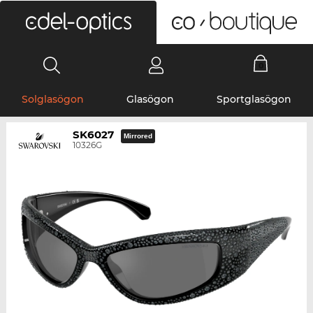
0
Solglasögon
Glasögon
Sportglasögon
SK6027
Mirrored
10326G