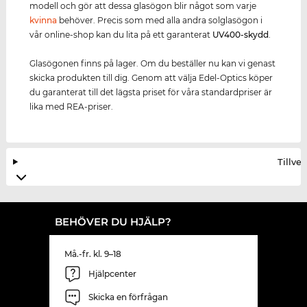
modell och gör att dessa glasögon blir något som varje
kvinna
behöver. Precis som med alla andra solglasögon i
vår online-shop kan du lita på ett garanterat
UV400
-skydd
.
Glasögonen finns på lager. Om du beställer nu kan vi genast
skicka produkten till dig. Genom att välja Edel-Optics köper
du garanterat till det lägsta priset för våra standardpriser är
lika med REA-priser.
Tillve
BEHÖVER DU HJÄLP?
Må.-fr. kl. 9–18
Hjälpcenter
Skicka en förfrågan