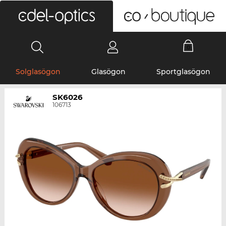
0
Solglasögon
Glasögon
Sportglasögon
SK6026
106713