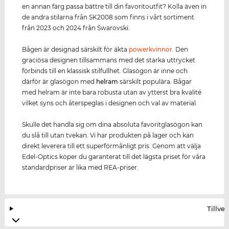
en annan färg passa bättre till din favoritoutfit? Kolla även in
de andra stilarna från SK2008 som finns i vårt sortiment
från 2023 och 2024 från Swarovski.
Bågen är designad särskilt för äkta
power
kvinnor
. Den
graciösa designen tillsammans med det starka uttrycket
förbinds till en klassisk stilfullhet. Glasögon är inne och
därför är glasögon med
helram
särskilt populära. Bågar
med helram är inte bara robusta utan av ytterst bra kvalité
vilket syns och återspeglas i designen och val av material.
Skulle det handla sig om dina absoluta favoritglasögon kan
du slå till utan tvekan. Vi har produkten på lager och kan
direkt leverera till ett superförmånligt pris. Genom att välja
Edel-Optics köper du garanterat till det lägsta priset för våra
standardpriser är lika med REA-priser.
Tillve