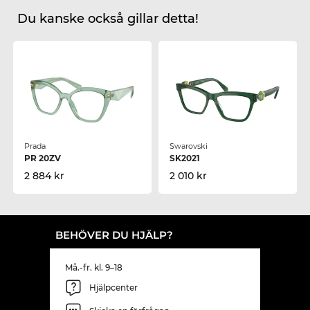
Du kanske också gillar detta!
Prada
Swarovski
PR 20ZV
SK2021
2 884 kr
2 010 kr
BEHÖVER DU HJÄLP?
Må.-fr. kl. 9–18
Hjälpcenter