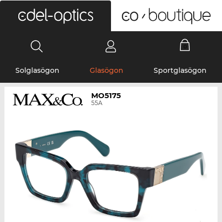
0
Solglasögon
Glasögon
Sportglasögon
MO5175
55A