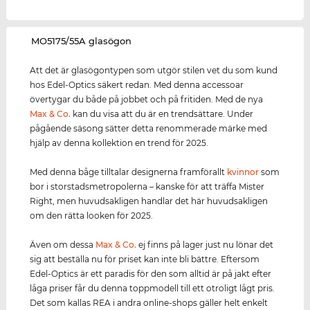
‌MO5175/55A glasögon
Att det är glasögontypen som utgör stilen vet du som kund
hos Edel-Optics säkert redan. Med denna accessoar
övertygar du både på jobbet och på fritiden. Med de nya
Max & Co.
kan du visa att du är en trendsättare. Under
pågående säsong sätter detta renommerade märke med
hjälp av denna kollektion en trend för 2025.
Med denna båge tilltalar designerna framförallt
kvinnor
som
bor i storstadsmetropolerna – kanske för att träffa Mister
Right, men huvudsakligen handlar det här huvudsakligen
om den rätta looken för 2025.
Även om dessa
Max & Co.
ej finns på lager just nu lönar det
sig att beställa nu för priset kan inte bli bättre. Eftersom
Edel-Optics är ett paradis för den som alltid är på jakt efter
låga priser får du denna toppmodell till ett otroligt lågt pris.
Det som kallas REA i andra online-shops gäller helt enkelt