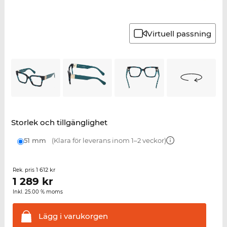
Virtuell passning
Storlek och tillgänglighet
51 mm
(Klara för leverans inom 1–2 veckor)
1 612 kr
Rek. pris
1 289
kr
Inkl. 25.00 % moms
Lägg i
varukorgen