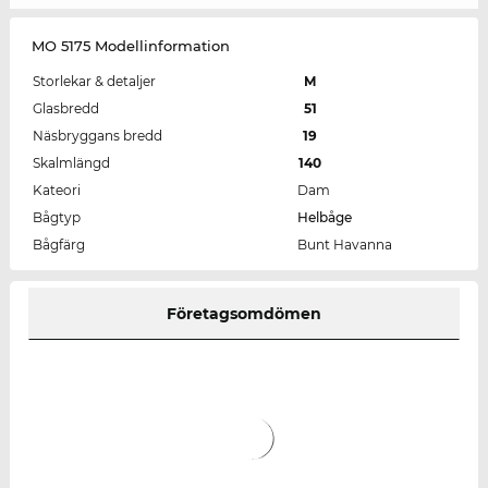
MO 5175 Modellinformation
Storlekar & detaljer
M
Glasbredd
51
Näsbryggans bredd
19
Skalmlängd
140
Kateori
Dam
Bågtyp
Helbåge
Bågfärg
Bunt Havanna
Företagsomdömen