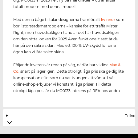
dig. MO0133 är 2025 helt ny på marknaden – du är alltså
totalt modern med denna modell.
Med denna båge tilltalar designerna framförallt
kvinnor
som
bor i storstadsmetropolerna – kanske för att träffa Mister
Right, men huvudsakligen handlar det här huvudsakligen
om den rätta looken för 2025.Även funktionellt sett är du
här på den säkra sidan. Med ett 100 %
UV-skydd
för dina
ögon kan vi låta solen skina.
Följande leverans är redan på väg, därför har vi dina
Max &
Co.
snart på lager igen. Detta otroligt låga pris ska ge dig lite
kompensation eftersom du var tvungen att vänta. I vår
online-shop erbjuder vi konstant låga priser. Till detta
otroligt låga pris får du MO0133 inte ens på REA hos andra.
Tillve