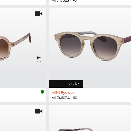
MI 747025 - 70
1 302 kr
MINI Eyewear
MI 746034 - 60