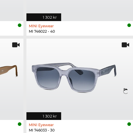
1 302 kr
MINI Eyewear
MI 746022 - 40
1 302 kr
MINI Eyewear
MI 746033 - 30