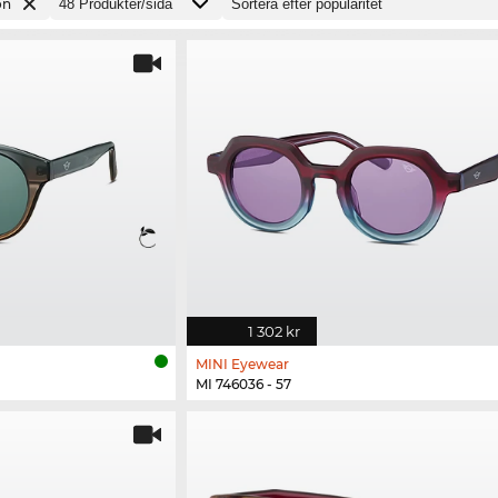
on
1 302 kr
MINI Eyewear
MI 746036 - 57