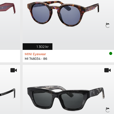
1 302 kr
MINI Eyewear
MI 746034 - 86