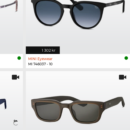
1 302 kr
MINI Eyewear
MI 746037 - 10