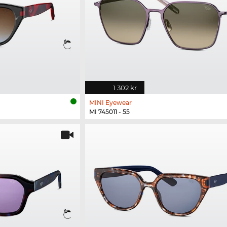
1 302 kr
MINI Eyewear
MI 745011 - 55