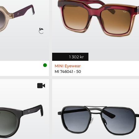
1 302 kr
MINI Eyewear
MI 746041 - 50