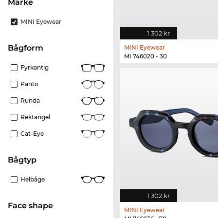
Märke
MINI Eyewear
1 302 kr
bågform
MINI Eyewear
MI 746020 - 30
Fyrkantig
Panto
Runda
Rektangel
Cat-Eye
Bågtyp
Helbåge
1 302 kr
Face shape
MINI Eyewear