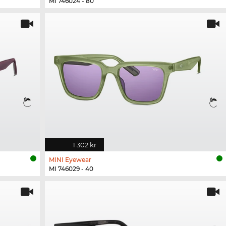
MI 746024 - 80
1 302 kr
MINI Eyewear
MI 746029 - 40