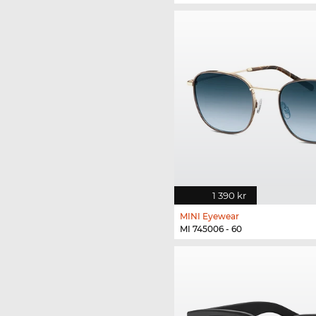
1 390 kr
MINI Eyewear
MI 745006 - 60