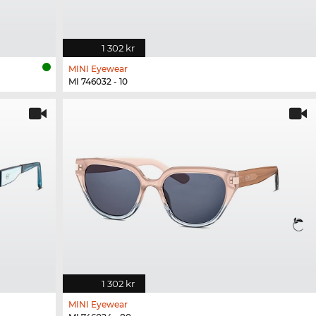
1 302 kr
MINI Eyewear
MI 746032 - 10
1 302 kr
MINI Eyewear