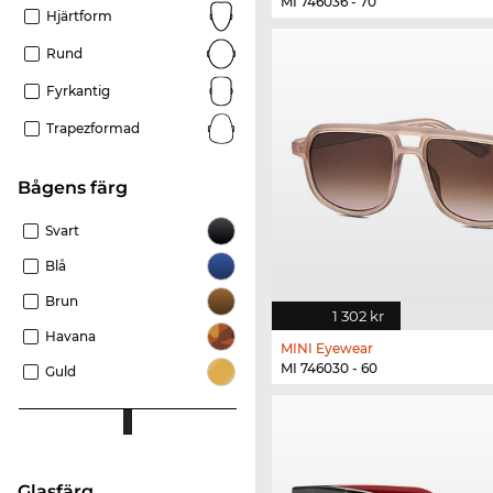
MI 746036 - 70
Hjärtform
Rund
Fyrkantig
Trapezformad
Bågens färg
Svart
Blå
Brun
1 302 kr
Havana
MINI Eyewear
MI 746030 - 60
Guld
Glasfärg