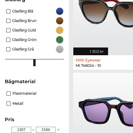
Glasfärg Blå
Glasfärg Brun
Glasfärg Guld
Glasfärg Grön
Glasfärg Grå
1 302 kr
MINI Eyewear
MI 746024 - 10
Bågmaterial
Plastmaterial
Metall
Pris
–
✓