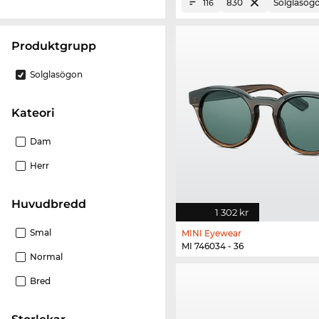
830
Solglasög
116
Produktgrupp
Solglasögon
Kateori
Dam
Herr
Huvudbredd
1 302 kr
Smal
MINI Eyewear
MI 746034 - 36
Normal
Bred