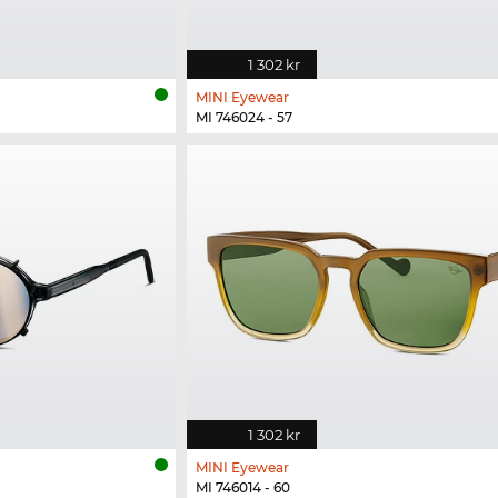
1 302 kr
MINI Eyewear
MI 746024 - 57
1 302 kr
MINI Eyewear
MI 746014 - 60