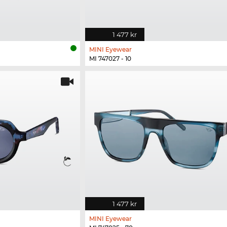
1 477 kr
MINI Eyewear
MI 747027 - 10
1 477 kr
MINI Eyewear