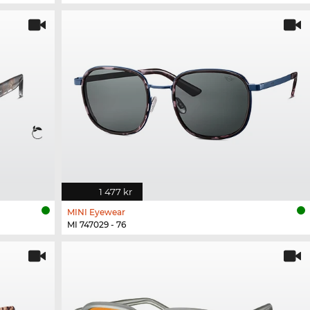
1 477 kr
MINI Eyewear
MI 747029 - 76