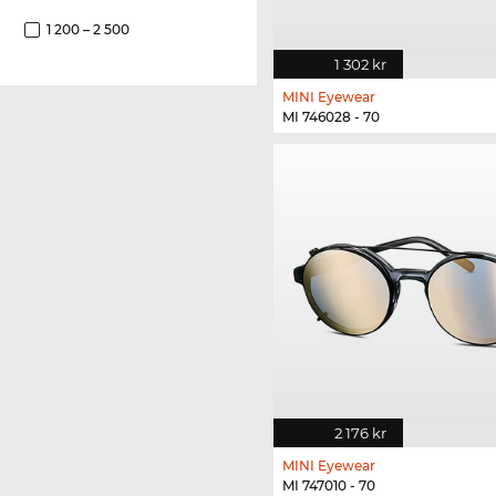
1 200 – 2 500
1 302 kr
MINI Eyewear
MI 746028 - 70
2 176 kr
MINI Eyewear
MI 747010 - 70