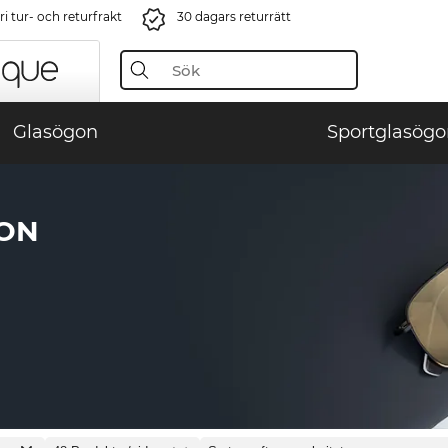
i tur- och returfrakt
30 dagars returrätt
Glasögon
Sportglasögo
GON