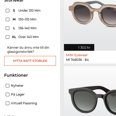
Storlekar
S
Under 130 Mm
M
130–135 Mm
L
136–140 Mm
XL
Över 140 Mm
1 302 kr
Känner du ännu inte till din
glasögonstorlek?
MINI Eyewear
MI 746036 - 84
HITTA RÄTT STORLEK
Funktioner
Nyheter
På Lager
Virtuell Passning