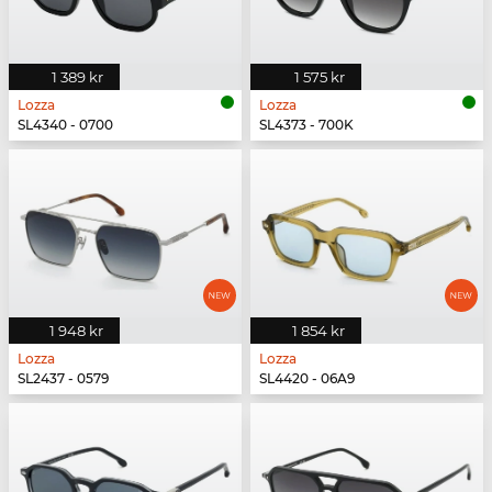
1 389 kr
1 575 kr
Lozza
Lozza
SL4340 - 0700
SL4373 - 700K
1 948 kr
1 854 kr
Lozza
Lozza
SL2437 - 0579
SL4420 - 06A9