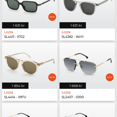
1 631 kr
1 631 kr
Lozza
Lozza
SL4411 - 0722
SL4362 - 1AHY
1 854 kr
1 668 kr
Lozza
Lozza
SL4414 - 09TU
SL2457 - 0300