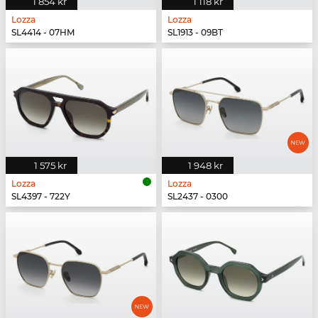
1 854 kr
1 118 kr
Lozza
Lozza
SL4414 - 07HM
SL1913 - 09BT
1 575 kr
1 948 kr
Lozza
Lozza
SL4397 - 722Y
SL2437 - 0300