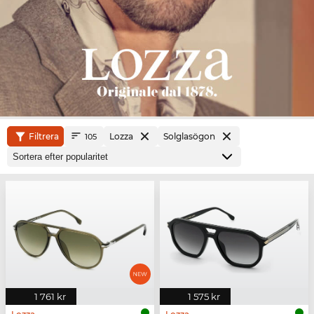
Filtrera
Lozza
Solglasögon
105
1 761 kr
1 575 kr