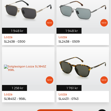
1 948 kr
1 948 kr
Lozza
Lozza
SL2438 - 0300
SL2438 - 0509
1 258 kr
1 761 kr
Lozza
Lozza
SL1845Z - 958L
SL4431 - 0743