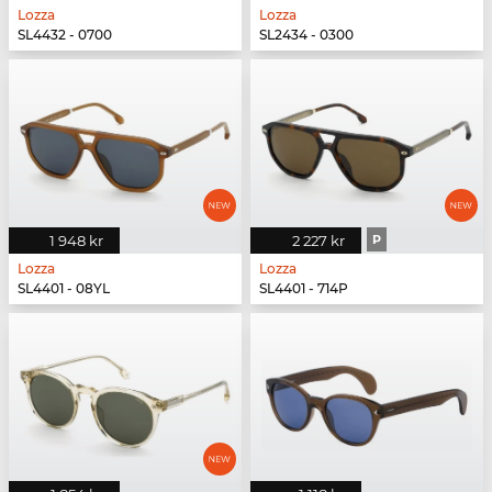
Lozza
Lozza
SL4432 - 0700
SL2434 - 0300
1 948 kr
2 227 kr
P
Lozza
Lozza
SL4401 - 08YL
SL4401 - 714P