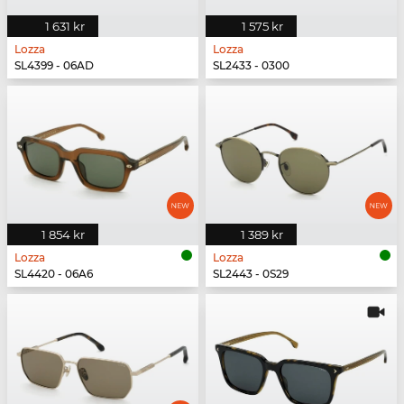
1 631 kr
1 575 kr
Lozza
Lozza
SL4399 - 06AD
SL2433 - 0300
1 854 kr
1 389 kr
Lozza
Lozza
SL4420 - 06A6
SL2443 - 0S29