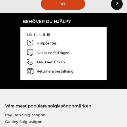
›
1
/3
BEHÖVER DU HJÄLP?
Må.-fr. kl. 9–18
Hjälpcenter
Skicka en förfrågan
+46 8 446 837 07
Returnera beställning
Våra mest populära solglasögonmärken
Ray-Ban Solglasögon
Oakley Solglasögon