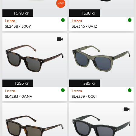
1 948 kr
1 538 kr
Lozza
Lozza
SL2438 - 300Y
SL4345 - 0V12
1 295 kr
1 389 kr
Lozza
Lozza
SL4283 - 0ANV
SL4359 - 0G61