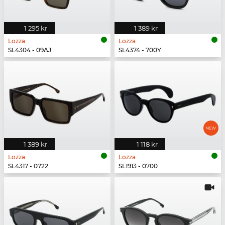
1 295 kr
1 389 kr
Lozza
Lozza
SL4304 - 09AJ
SL4374 - 700Y
1 389 kr
1 118 kr
Lozza
Lozza
SL4317 - 0722
SL1913 - 0700