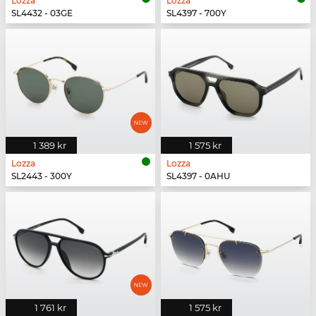
Lozza
Lozza
SL4432 - 03GE
SL4397 - 700Y
1 389 kr
1 575 kr
Lozza
Lozza
SL2443 - 300Y
SL4397 - 0AHU
1 761 kr
1 575 kr