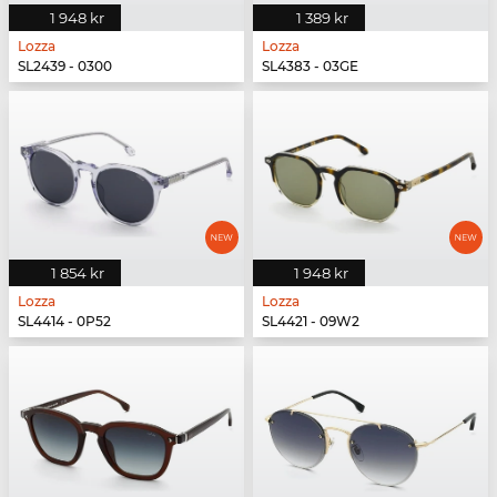
1 948 kr
1 389 kr
Lozza
Lozza
SL2439 - 0300
SL4383 - 03GE
1 854 kr
1 948 kr
Lozza
Lozza
SL4414 - 0P52
SL4421 - 09W2