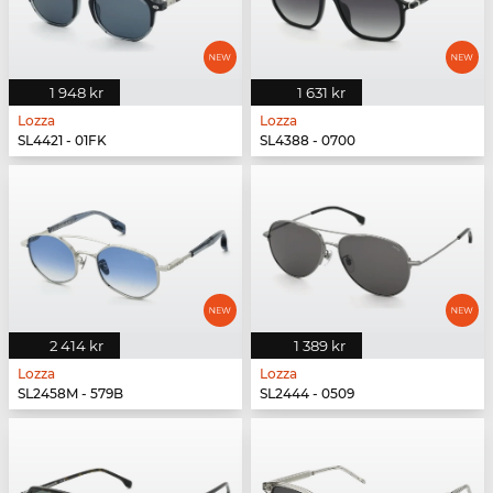
1 948 kr
1 631 kr
Lozza
Lozza
SL4421 - 01FK
SL4388 - 0700
2 414 kr
1 389 kr
Lozza
Lozza
SL2458M - 579B
SL2444 - 0509