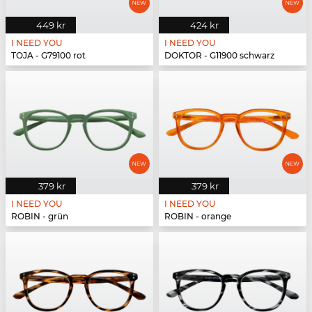
449 kr
424 kr
I NEED YOU
I NEED YOU
TOJA - G79100 rot
DOKTOR - G11900 schwarz
379 kr
379 kr
I NEED YOU
I NEED YOU
ROBIN - grün
ROBIN - orange