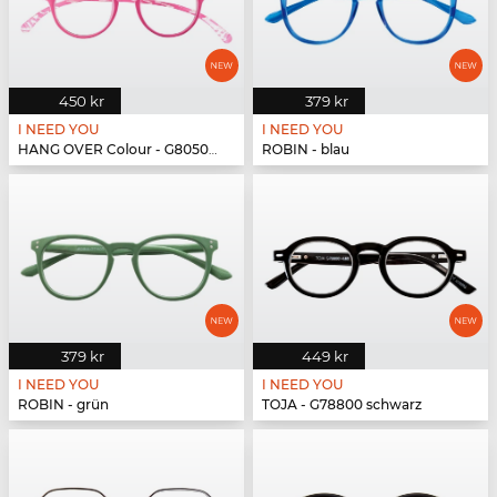
450 kr
379 kr
I NEED YOU
I NEED YOU
HANG OVER Colour - G80500 pink
ROBIN - blau
379 kr
449 kr
I NEED YOU
I NEED YOU
ROBIN - grün
TOJA - G78800 schwarz