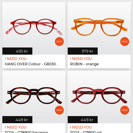
450 kr
379 kr
I NEED YOU
I NEED YOU
HANG OVER Colour - G80300 rot
ROBIN - orange
449 kr
449 kr
I NEED YOU
I NEED YOU
TOJA - G78900 havanna
TOJA - G79100 rot