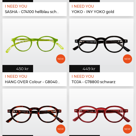
I NEED YOU
I NEED YOU
SASHA - G74100 hellblau schwarz
YOKO - INY YOKO gold
450 kr
449 kr
I NEED YOU
I NEED YOU
HANG OVER Colour - G80400 grün
TOJA - G78800 schwarz