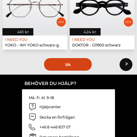
461 kr
424 kr
I NEED YOU
I NEED YOU
YOKO - INY YOKO schwarz-gold
DOKTOR - G11900 schwarz
›
1
/4
BEHÖVER DU HJÄLP?
Må.-fr. kl. 9–18
Hjälpcenter
Skicka en förfrågan
+46 8 446 837 07