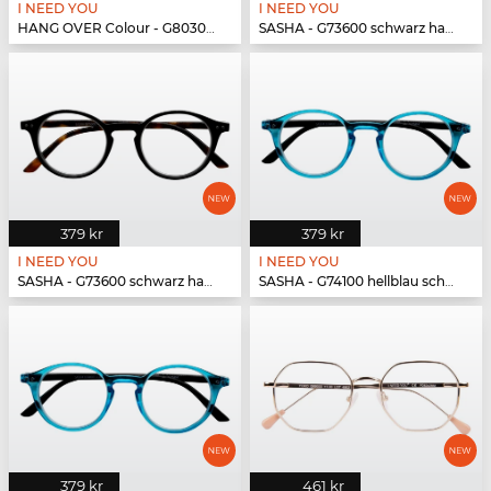
I NEED YOU
I NEED YOU
HANG OVER Colour - G80300 rot
SASHA - G73600 schwarz havanna
379 kr
379 kr
I NEED YOU
I NEED YOU
SASHA - G73600 schwarz havanna
SASHA - G74100 hellblau schwarz
379 kr
461 kr