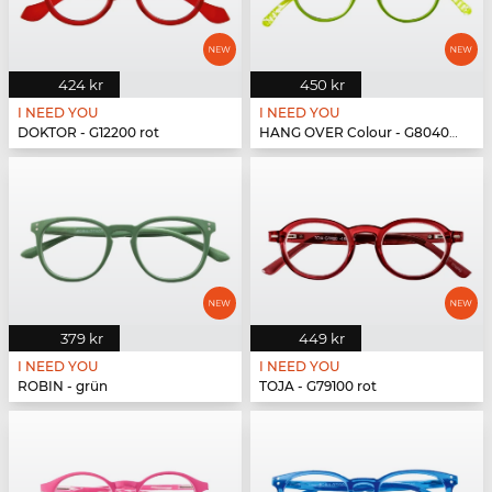
424 kr
450 kr
I NEED YOU
I NEED YOU
DOKTOR - G12200 rot
HANG OVER Colour - G80400 grün
379 kr
449 kr
I NEED YOU
I NEED YOU
ROBIN - grün
TOJA - G79100 rot