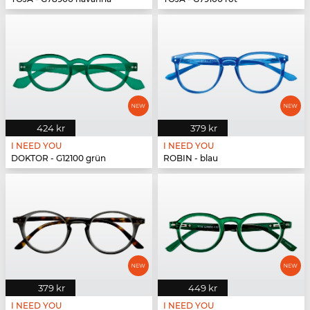
424 kr
379 kr
I NEED YOU
I NEED YOU
DOKTOR - G12100 grün
ROBIN - blau
379 kr
449 kr
I NEED YOU
I NEED YOU