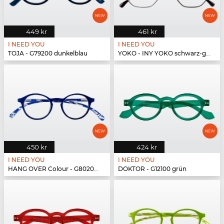
449 kr
461 kr
I NEED YOU
I NEED YOU
TOJA - G79200 dunkelblau
YOKO - INY YOKO schwarz-gold
450 kr
424 kr
I NEED YOU
I NEED YOU
HANG OVER Colour - G80200 blau
DOKTOR - G12100 grün