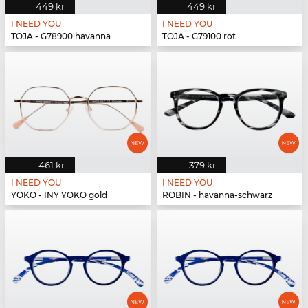
449 kr
449 kr
I NEED YOU
I NEED YOU
TOJA - G78900 havanna
TOJA - G79100 rot
461 kr
379 kr
I NEED YOU
I NEED YOU
YOKO - INY YOKO gold
ROBIN - havanna-schwarz