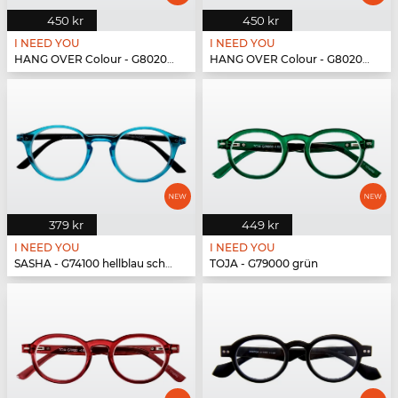
450 kr
450 kr
I NEED YOU
I NEED YOU
HANG OVER Colour - G80200 blau
HANG OVER Colour - G80200 blau
379 kr
449 kr
I NEED YOU
I NEED YOU
SASHA - G74100 hellblau schwarz
TOJA - G79000 grün