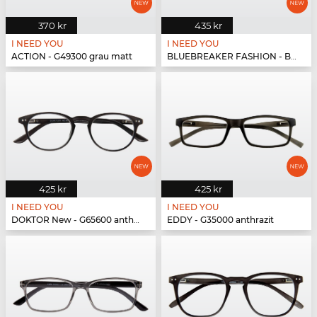
370 kr
435 kr
I NEED YOU
I NEED YOU
ACTION - G49300 grau matt
BLUEBREAKER FASHION - BLUEBR Fashion G79600 grau
425 kr
425 kr
I NEED YOU
I NEED YOU
DOKTOR New - G65600 anthrazit
EDDY - G35000 anthrazit