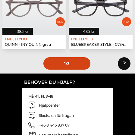
385 kr
435 kr
I NEED YOU
I NEED YOU
QUINN - INY QUINN grau
BLUEBREAKER STYLE - G73400 grau
›
1
/3
BEHÖVER DU HJÄLP?
Må.-fr. kl. 9–18
Hjälpcenter
Skicka en förfrågan
+46 8 446 837 07