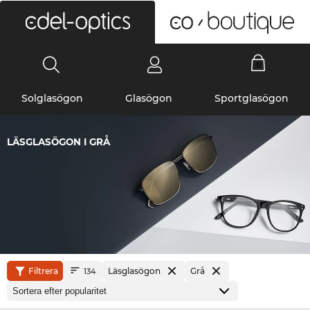
0
Solglasögon
Glasögon
Sportglasögon
LÄSGLASÖGON I GRÅ
Filtrera
Läsglasögon
Grå
134