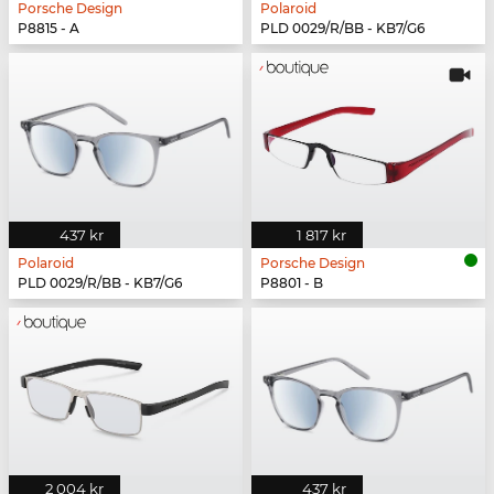
Porsche Design
Polaroid
P8815 - A
PLD 0029/R/BB - KB7/G6
437 kr
1 817 kr
Polaroid
Porsche Design
PLD 0029/R/BB - KB7/G6
P8801 - B
2 004 kr
437 kr