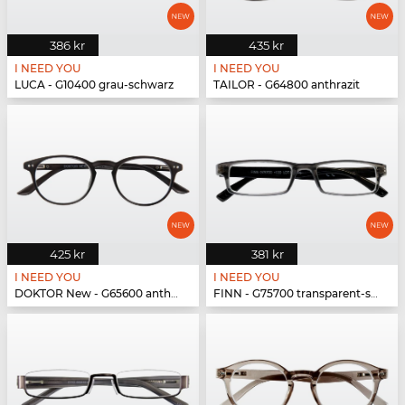
386 kr
435 kr
I NEED YOU
I NEED YOU
LUCA - G10400 grau-schwarz
TAILOR - G64800 anthrazit
425 kr
381 kr
I NEED YOU
I NEED YOU
DOKTOR New - G65600 anthrazit
FINN - G75700 transparent-schwarz