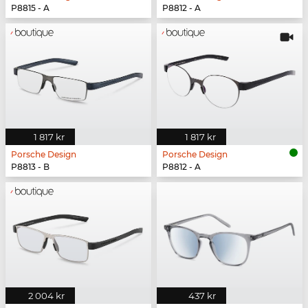
P8815 - A
P8812 - A
1 817 kr
1 817 kr
Porsche Design
Porsche Design
P8813 - B
P8812 - A
2 004 kr
437 kr