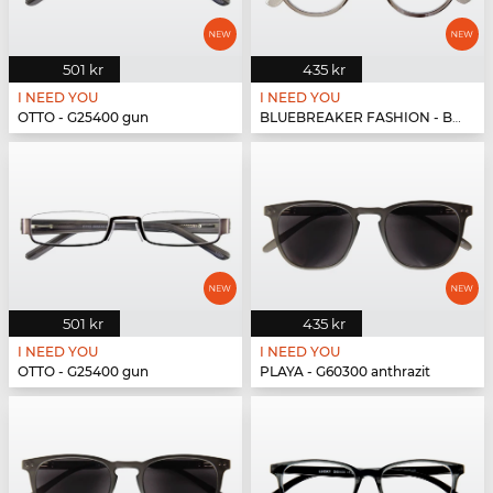
501 kr
435 kr
I NEED YOU
I NEED YOU
OTTO - G25400 gun
BLUEBREAKER FASHION - BLUEBR Fashion G79600 grau
501 kr
435 kr
I NEED YOU
I NEED YOU
OTTO - G25400 gun
PLAYA - G60300 anthrazit