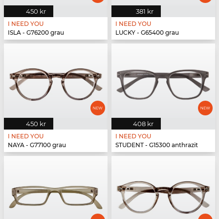
450 kr
381 kr
I NEED YOU
I NEED YOU
ISLA - G76200 grau
LUCKY - G65400 grau
450 kr
408 kr
I NEED YOU
I NEED YOU
NAYA - G77100 grau
STUDENT - G15300 anthrazit