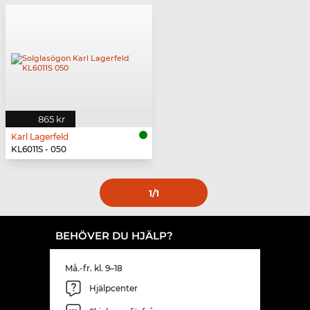
865 kr
Karl Lagerfeld
KL6011S - 050
1
/1
BEHÖVER DU HJÄLP?
Må.-fr. kl. 9–18
Hjälpcenter