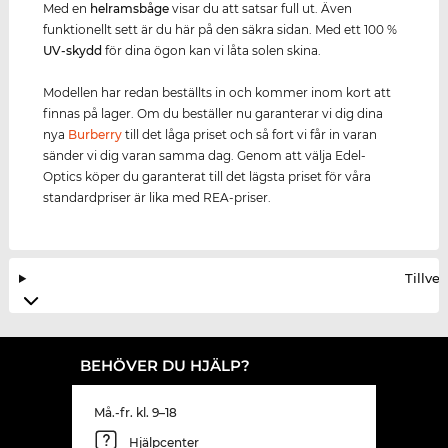
Med en
helramsbåge
visar du att satsar full ut. Även
funktionellt sett är du här på den säkra sidan. Med ett 100 %
UV-skydd
för dina ögon kan vi låta solen skina.
Modellen har redan beställts in och kommer inom kort att
finnas på lager. Om du beställer nu garanterar vi dig dina
nya
Burberry
till det låga priset och så fort vi får in varan
sänder vi dig varan samma dag. Genom att välja Edel-
Optics köper du garanterat till det lägsta priset för våra
standardpriser är lika med REA-priser.
Tillve
BEHÖVER DU HJÄLP?
Må.-fr. kl. 9–18
Hjälpcenter