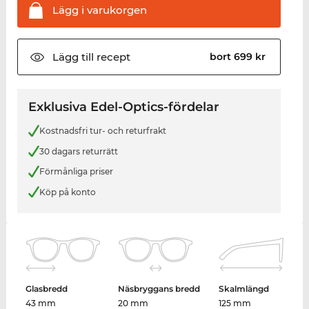
Lägg i
varukorgen
Lägg till
recept
bort 699 kr
Exklusiva Edel-Optics-fördelar
Kostnadsfri tur- och returfrakt
30 dagars returrätt
Förmånliga priser
Köp på konto
Glasbredd
Näsbryggans bredd
Skalmlängd
43 mm
20 mm
125 mm