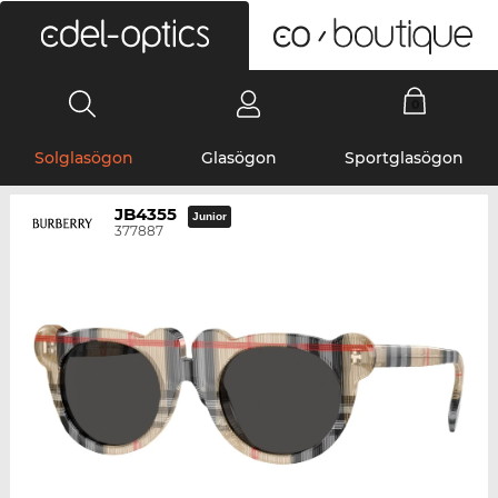
0
Solglasögon
Glasögon
Sportglasögon
JB4355
Junior
377887