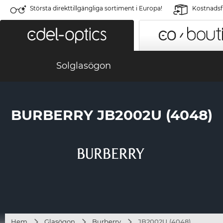
Största direkttillgängliga sortiment i Europa!
Kostnadsfr
Solglasögon
BURBERRY JB2002U (4048)
Hem
Glasögon
Burberry
JB2002U (4048)