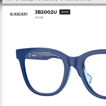
JB2002U
Junior
4048