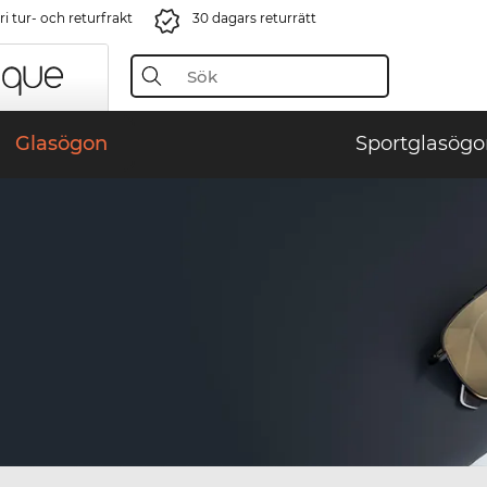
i tur- och returfrakt
30 dagars returrätt
Glasögon
Sportglasögo