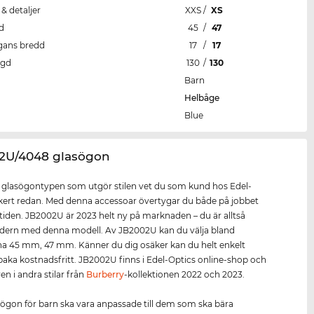
 & detaljer
XXS
/
XS
d
45
/
47
gans bredd
17
/
17
ngd
130
/
130
Barn
Helbåge
Blue
02U/4048 glasögon
r glasögontypen som utgör stilen vet du som kund hos Edel-
kert redan. Med denna accessoar övertygar du både på jobbet
itiden. JB2002U är 2023 helt ny på marknaden – du är alltså
odern med denna modell. Av JB2002U kan du välja bland
na 45 mm, 47 mm. Känner du dig osäker kan du helt enkelt
llbaka kostnadsfritt. JB2002U finns i Edel-Optics online-shop och
en i andra stilar från
Burberry
-kollektionen 2022 och 2023.
ögon för barn ska vara anpassade till dem som ska bära