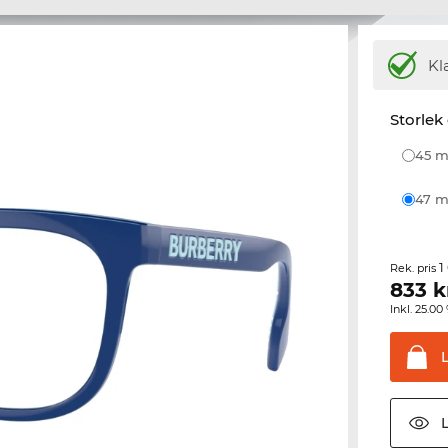
Kl
Storlek
45
47
1
Rek. pris
833
k
Inkl. 25.
L