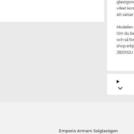
glasögone
vilket ko
att satsar 
Modellen 
Om du bes
och så for
shop erbju
JB2002U i
Emporio Armani Solglasögon