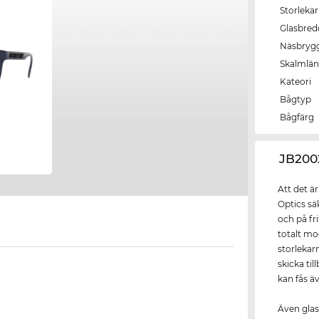
Storlekar
Glasbred
Näsbryg
Skalmlä
Kateori
Bågtyp
Bågfärg
‌JB20
Att det ä
Optics sä
och på fr
totalt m
storlekar
skicka ti
kan fås äv
Även glas