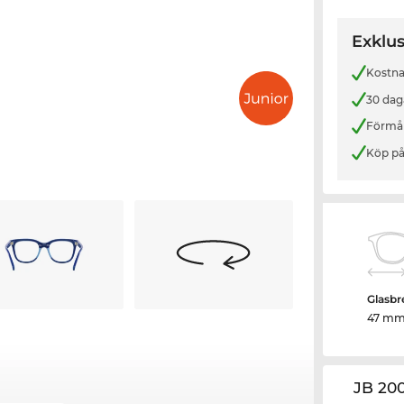
Exklus
Kostnad
30 dag
Förmån
Köp på
Glasbr
47 m
JB 20