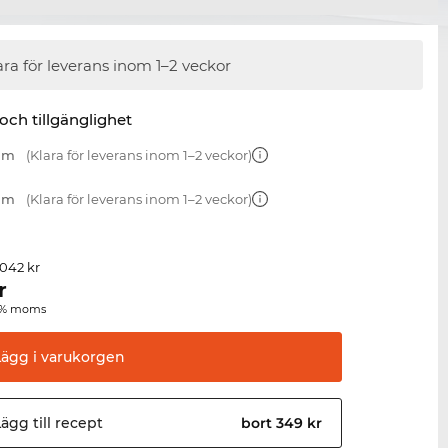
ara för leverans inom 1–2 veckor
 och tillgänglighet
 mm
(Klara för leverans inom 1–2 veckor)
 mm
(Klara för leverans inom 1–2 veckor)
 042 kr
r
00 % moms
Lägg i
varukorgen
ägg till
recept
bort 349 kr