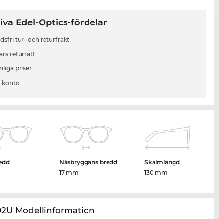
iva Edel-Optics-fördelar
sfri tur- och returfrakt
ars returrätt
liga priser
 konto
edd
Näsbryggans bredd
Skalmlängd
m
17 mm
130 mm
02U Modellinformation