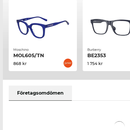
Moschino
Burberry
MOL605/TN
BE2353
868 kr
1 754 kr
Företagsomdömen