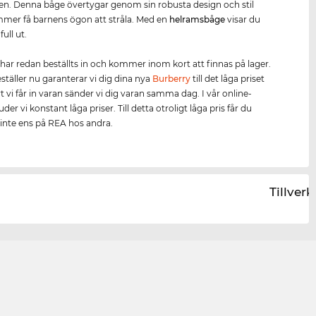
n. Denna båge övertygar genom sin robusta design och stil
mmer få barnens ögon att stråla. Med en
helramsbåge
visar du
full ut.
har redan beställts in och kommer inom kort att finnas på lager.
täller nu garanterar vi dig dina nya
Burberry
till det låga priset
t vi får in varan sänder vi dig varan samma dag. I vår online-
der vi konstant låga priser. Till detta otroligt låga pris får du
nte ens på REA hos andra.
Tillver