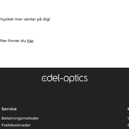
h mycket mer väntar på dig!
fter finner du
här
.
Service
Betalningsmetoder
Fraktkostnader