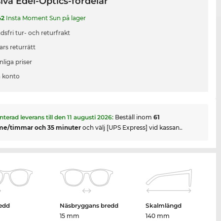
iva Edel-Optics-fördelar
42
Insta Moment Sun på lager
sfri tur- och returfrakt
ars returrätt
liga priser
 konto
nterad leverans till den
11 augusti 2026
:
Beställ inom
61
me/timmar och 35 minuter
och välj [UPS Express] vid kassan..
edd
Näsbryggans bredd
Skalmlängd
15 mm
140 mm