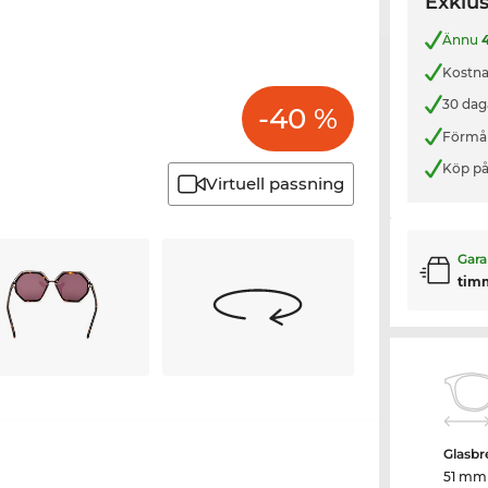
Exklus
Ännu
Kostnad
30 dag
-40 %
Förmån
Köp på
Virtuell passning
Gara
tim
Glasbr
51 mm