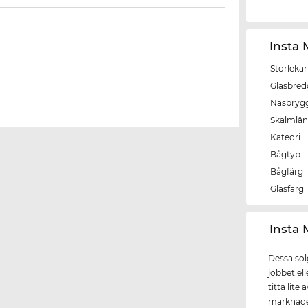
Insta
Storlekar
Glasbred
Näsbryg
Skalmlä
Kateori
Bågtyp
Bågfärg
Glasfärg
‌Insta
Dessa sol
jobbet ell
titta lit
marknaden