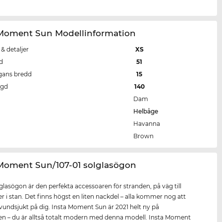
 Moment Sun Modellinformation
 & detaljer
XS
d
51
gans bredd
15
ngd
140
Dam
Helbåge
Havanna
Brown
 Moment Sun/107-01 solglasögon
glasögon är den perfekta accessoaren för stranden, på väg till
er i stan. Det finns högst en liten nackdel – alla kommer nog att
e avundsjukt på dig. Insta Moment Sun är 2021 helt ny på
 – du är alltså totalt modern med denna modell. Insta Moment