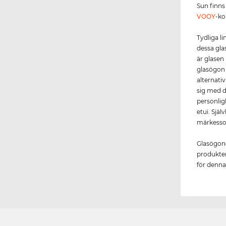
Sun finns 
VOOY
-ko
Tydliga l
dessa gla
är glasen
glasögon 
alternati
sig med de
personlig
etui. Själ
märkesso
Glasögone
produkten 
för denna