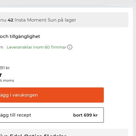
nnu
42
Insta Moment Sun på lager
 och tillgänglighet
mm
Leveransklar inom 60 Timmar
 311 kr
r
00 % moms
Lägg i
varukorgen
ägg till
recept
bort 699 kr