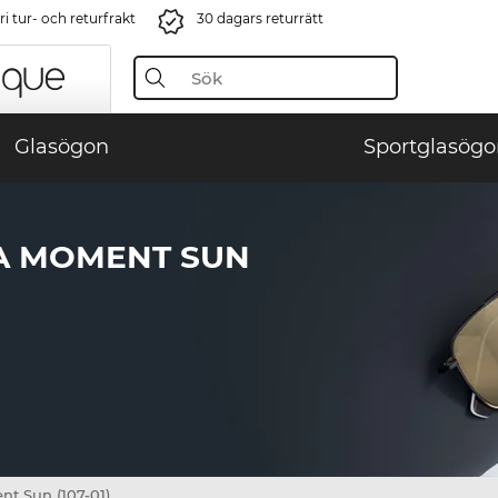
i tur- och returfrakt
30 dagars returrätt
Glasögon
Sportglasögo
TA MOMENT SUN
nt Sun (107-01)