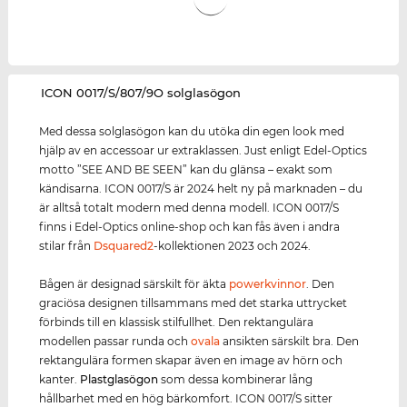
‌ICON 0017/S/807/9O solglasögon
Med dessa solglasögon kan du utöka din egen look med
hjälp av en accessoar ur extraklassen. Just enligt Edel-Optics
motto ”SEE AND BE SEEN” kan du glänsa – exakt som
kändisarna. ICON 0017/S är 2024 helt ny på marknaden – du
är alltså totalt modern med denna modell. ICON 0017/S
finns i Edel-Optics online-shop och kan fås även i andra
stilar från
Dsquared2
-kollektionen 2023 och 2024.
Bågen är designad särskilt för äkta
power
kvinnor
. Den
graciösa designen tillsammans med det starka uttrycket
förbinds till en klassisk stilfullhet. Den rektangulära
modellen passar runda och
ovala
ansikten särskilt bra. Den
rektangulära formen skapar även en image av hörn och
kanter.
Plastglasögon
som dessa kombinerar lång
hållbarhet med en hög bärkomfort. ICON 0017/S sitter