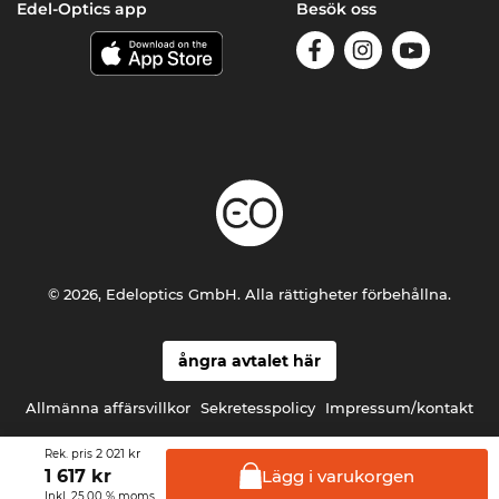
Edel-Optics app
Besök oss
© 2026, Edeloptics GmbH. Alla rättigheter förbehållna.
ångra avtalet här
Allmänna affärsvillkor
Sekretesspolicy
Impressum/kontakt
2 021 kr
Rek. pris
Lägg i
varukorgen
1 617
kr
Inkl. 25.00 % moms