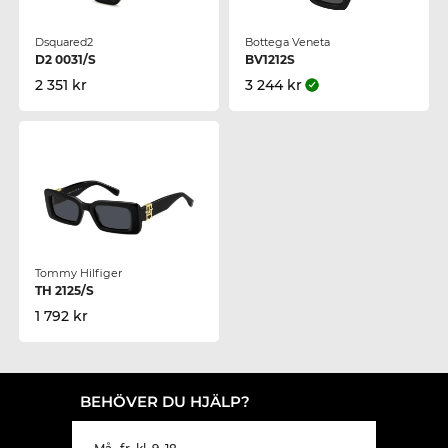
Dsquared2
Bottega Veneta
D2 0031/S
BV1212S
2 351 kr
3 244 kr
Tommy Hilfiger
TH 2125/S
1 792 kr
BEHÖVER DU HJÄLP?