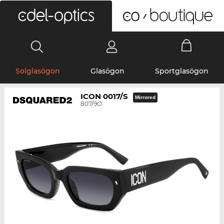
0
Solglasögon
Glasögon
Sportglasögon
ICON 0017/S
Mirrored
807/9O