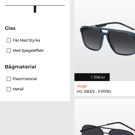
Glas
Fås Med Styrka
Med Spegeleffekt
Bågmaterial
1 398 kr
Plastmaterial
Hugo
Metall
HG 1383/S - PJP/9O