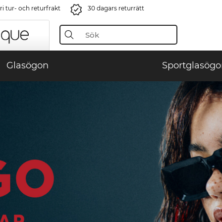
i tur- och returfrakt
30 dagars returrätt
Glasögon
Sportglasögo