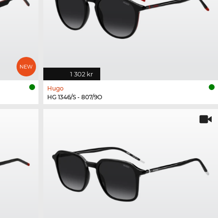
1 302 kr
Hugo
HG 1346/S - 807/9O