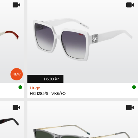
1 660 kr
Hugo
HG 1285/S - VK6/9O