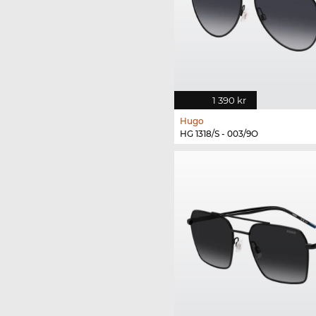
1 390 kr
Hugo
HG 1318/S - 003/9O