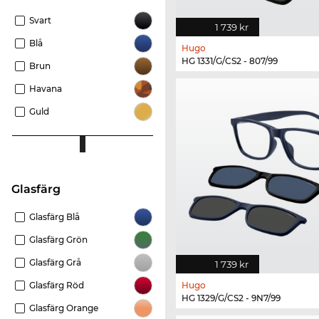
Svart
1 739 kr
Blå
Hugo
HG 1331/G/CS2 - 807/99
Brun
Havana
Guld
Glasfärg
Glasfärg Blå
Glasfärg Grön
Glasfärg Grå
1 739 kr
Glasfärg Röd
Hugo
HG 1329/G/CS2 - 9N7/99
Glasfärg Orange