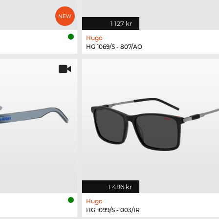
1 127 kr
Hugo
HG 1069/S - 807/AO
1 486 kr
Hugo
HG 1099/S - 003/IR