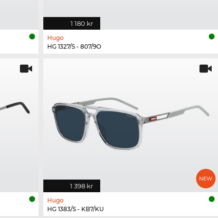
1 180 kr
Hugo
HG 1327/S - 807/9O
1 398 kr
Hugo
HG 1383/S - KB7/KU