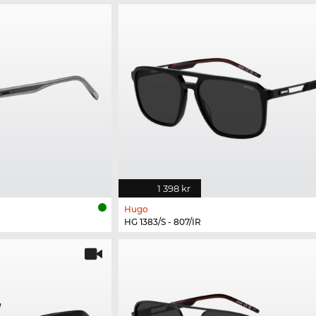
1 398 kr
Hugo
HG 1383/S - 807/IR