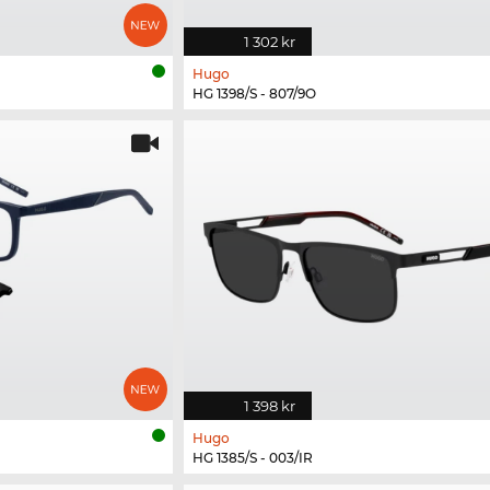
1 302 kr
Hugo
HG 1398/S - 807/9O
1 398 kr
Hugo
HG 1385/S - 003/IR