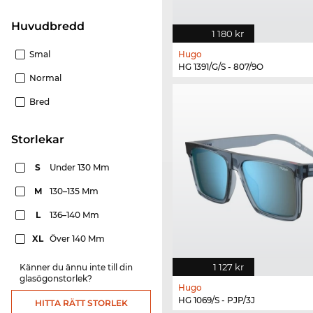
Huvudbredd
1 180 kr
Smal
Hugo
HG 1391/G/S - 807/9O
Normal
Bred
Storlekar
S
Under 130 Mm
M
130–135 Mm
L
136–140 Mm
XL
Över 140 Mm
1 127 kr
Känner du ännu inte till din
glasögonstorlek?
Hugo
HG 1069/S - PJP/3J
HITTA RÄTT STORLEK