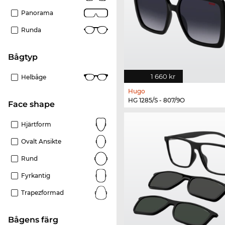
Panorama
Runda
Bågtyp
1 660 kr
Helbåge
Hugo
HG 1285/S - 807/9O
Face shape
Hjärtform
Ovalt Ansikte
Rund
Fyrkantig
Trapezformad
Bågens färg