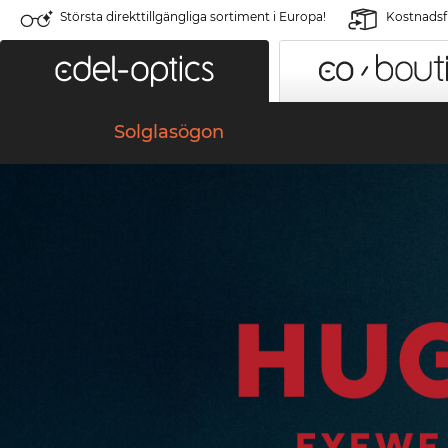
Största direkttillgängliga sortiment i Europa!
Kostnadsfr
Solglasögon