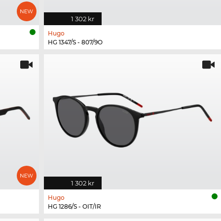
1 302 kr
Hugo
HG 1347/S - 807/9O
1 302 kr
Hugo
HG 1286/S - OIT/IR