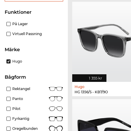
Funktioner
På Lager
Virtuell Passning
Märke
Hugo
bågform
1 355 kr
Hugo
Rektangel
HG 1356/S - KB7/9O
Panto
Pilot
Fyrkantig
Oregelbunden