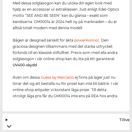
Med dessa solglasögon kan du utöka din egen look med
hjälp av en accessoar ur extraklassen. Just enligt Edel-Optics
motto ”SEE AND BE SEEN” kan du glänsa – exakt som
kändisarna. GM00014 är 2024 helt ny på marknaden – du är
alltså totalt modern med denna modell.
Bågen är designad särskilt för äkta
power
kvinnor
. Den
graciösa designen tillsammans med det starka uttrycket
förbinds till en klassisk stilfullhet. Precis som med alla andra
solglasögon i vår online-shop kan du lita på ett garanterat
UV400
-skydd
.
Även om dessa
Guess by Marciano
ej finns på lager just nu
lönar det sig att beställa nu för priset kan inte bli bättre. I vår
online-shop erbjuder vi konstant låga priser. Till detta
otroligt låga pris får du GM00014 inte ens på REA hos andra.
Tillve