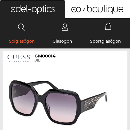
0
Solglasögon
Glasögon
Sportglasögon
GM00014
01B