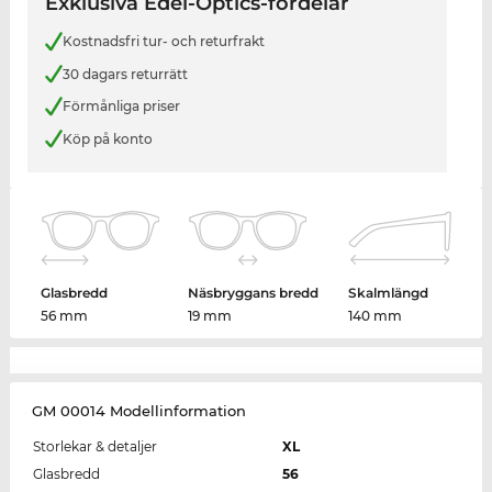
Exklusiva Edel-Optics-fördelar
Kostnadsfri tur- och returfrakt
30 dagars returrätt
Förmånliga priser
Köp på konto
Glasbredd
Näsbryggans bredd
Skalmlängd
56 mm
19 mm
140 mm
GM 00014 Modellinformation
Storlekar & detaljer
XL
Glasbredd
56