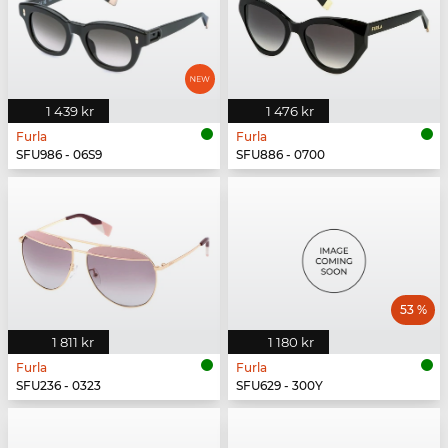
1 439 kr
1 476 kr
Furla
Furla
SFU986 - 06S9
SFU886 - 0700
53 %
1 811 kr
1 180 kr
Furla
Furla
SFU236 - 0323
SFU629 - 300Y