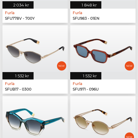
2 034 kr
1 848 kr
Furla
Furla
SFU778V - 700Y
SFU983 - 01EN
1 532 kr
1 532 kr
Furla
Furla
SFUB17 - 0300
SFU971 - 096U