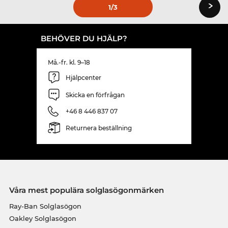
›
1
/3
BEHÖVER DU HJÄLP?
Må.-fr. kl. 9–18
Hjälpcenter
Skicka en förfrågan
+46 8 446 837 07
Returnera beställning
Våra mest populära solglasögonmärken
Ray-Ban Solglasögon
Oakley Solglasögon