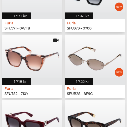
1 532 kr
1 941 kr
Furla
Furla
SFU971 - 0WT8
SFU979 - 0700
1 718 kr
1 755 kr
Furla
Furla
SFU782 - 710Y
SFUB28 - 8F9G