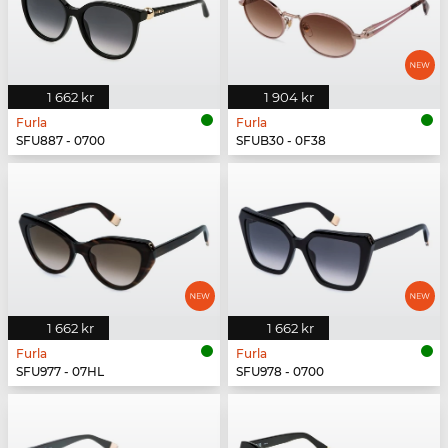
1 662 kr
1 904 kr
Furla
Furla
SFU887 - 0700
SFUB30 - 0F38
1 662 kr
1 662 kr
Furla
Furla
SFU977 - 07HL
SFU978 - 0700