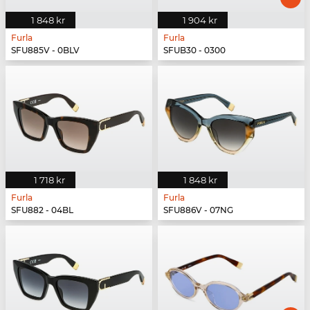
1 848 kr
1 904 kr
Furla
Furla
SFU885V - 0BLV
SFUB30 - 0300
1 718 kr
1 848 kr
Furla
Furla
SFU882 - 04BL
SFU886V - 07NG