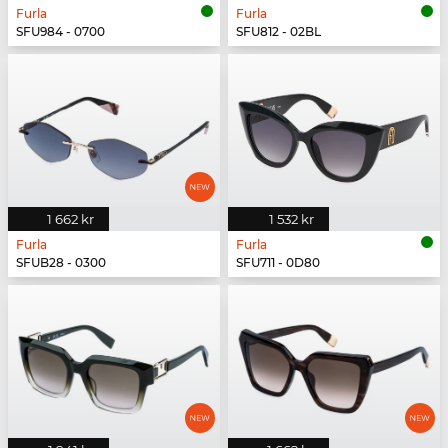
Furla
Furla
SFU984 - 0700
SFU812 - 02BL
1 662 kr
1 532 kr
Furla
Furla
SFUB28 - 0300
SFU711 - 0D80