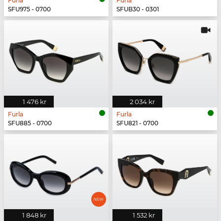
Furla
Furla
SFU975 - 0700
SFUB30 - 0301
1 476 kr
2 034 kr
Furla
Furla
SFU885 - 0700
SFU821 - 0700
1 848 kr
1 532 kr