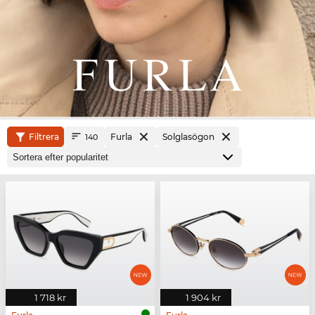
Filtrera
Furla
Solglasögon
140
1 718 kr
1 904 kr