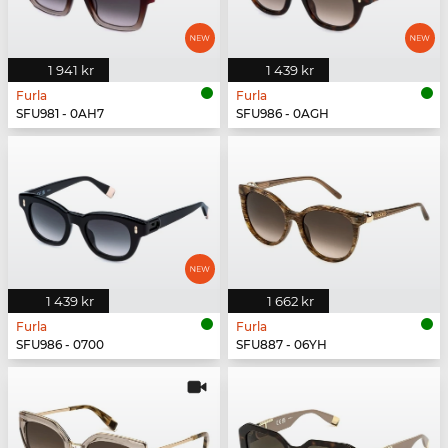
1 941 kr
1 439 kr
Furla
Furla
SFU981 - 0AH7
SFU986 - 0AGH
1 439 kr
1 662 kr
Furla
Furla
SFU986 - 0700
SFU887 - 06YH