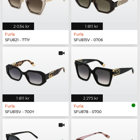
2 034 kr
1 811 kr
Furla
Furla
SFU821 - 7T1Y
SFU815V - 0706
1 811 kr
2 275 kr
Furla
Furla
SFU815V - 700Y
SFU878 - 0700