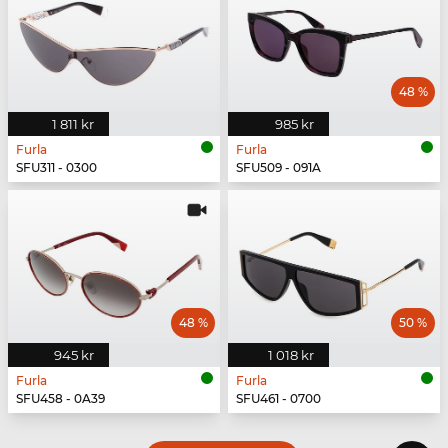
48 %
1 811 kr
985 kr
Furla
Furla
SFU311 - 0300
SFU509 - 091A
48 %
50 %
945 kr
1 018 kr
Furla
Furla
SFU458 - 0A39
SFU461 - 0700