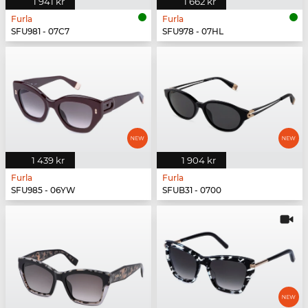
1 941 kr
1 662 kr
Furla
Furla
SFU981 - 07C7
SFU978 - 07HL
1 439 kr
1 904 kr
Furla
Furla
SFU985 - 06YW
SFUB31 - 0700