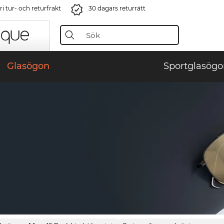
i tur- och returfrakt
30 dagars returrätt
Glasögon
Sportglasögo