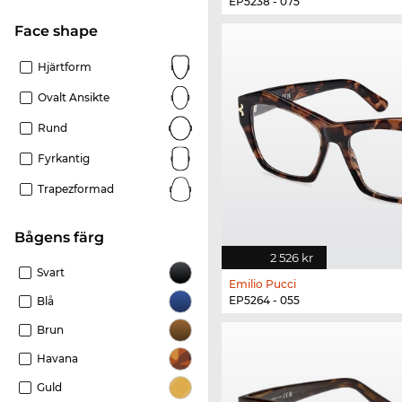
EP5238 - 075
Face shape
Hjärtform
Ovalt Ansikte
Rund
Fyrkantig
Trapezformad
Bågens färg
2 526 kr
Svart
Emilio Pucci
EP5264 - 055
Blå
Brun
Havana
Guld