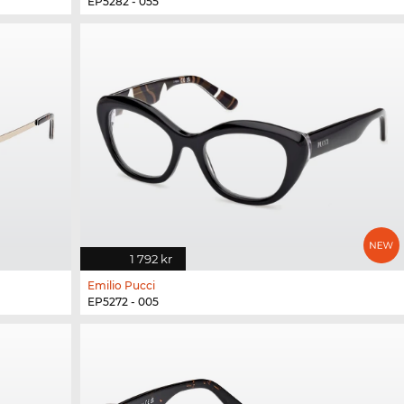
EP5282 - 055
1 792 kr
Emilio Pucci
EP5272 - 005