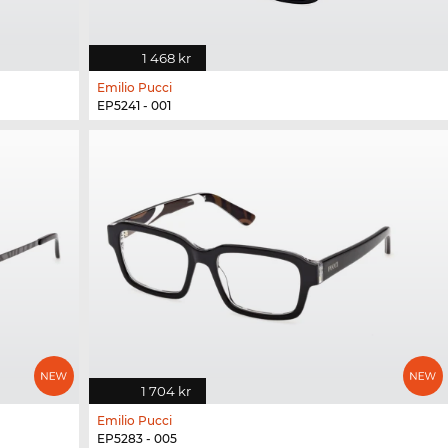
1 468 kr
Emilio Pucci
EP5241 - 001
1 704 kr
Emilio Pucci
EP5283 - 005