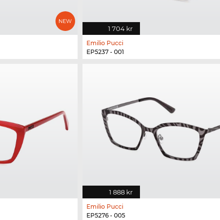
1 704 kr
Emilio Pucci
EP5237 - 001
1 888 kr
Emilio Pucci
EP5276 - 005