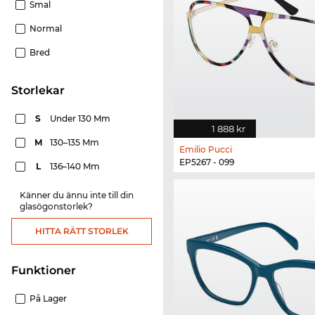
Smal
Normal
Bred
Storlekar
S
Under 130 Mm
1 888 kr
M
130–135 Mm
Emilio Pucci
EP5267 - 099
L
136–140 Mm
Känner du ännu inte till din
glasögonstorlek?
HITTA RÄTT STORLEK
Funktioner
På Lager