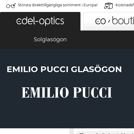
Största direkttillgängliga sortiment i Europa!
Kostnadsfr
Solglasögon
EMILIO PUCCI GLASÖGON