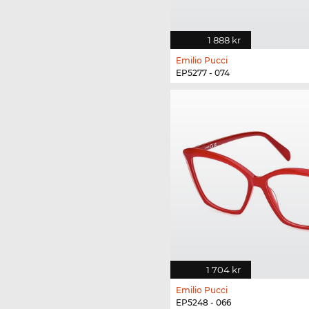
1 888 kr
Emilio Pucci
EP5277 - 074
1 704 kr
Emilio Pucci
EP5248 - 066