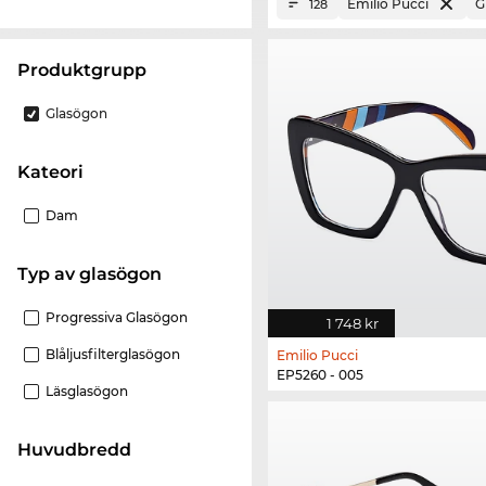
Emilio Pucci
G
128
Produktgrupp
Glasögon
Kateori
Dam
Typ av glasögon
Progressiva Glasögon
1 748 kr
Blåljusfilterglasögon
Emilio Pucci
EP5260 - 005
Läsglasögon
Huvudbredd