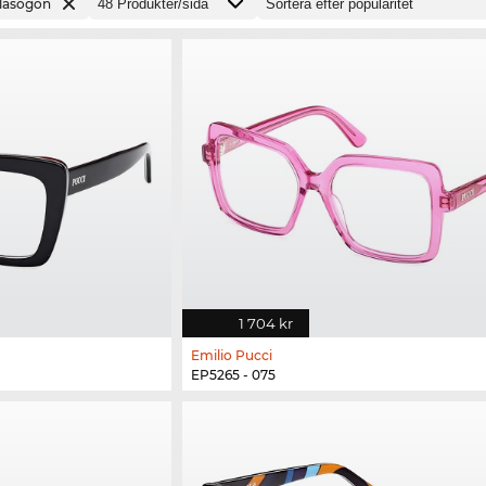
lasögon
1 704 kr
Emilio Pucci
EP5265 - 075