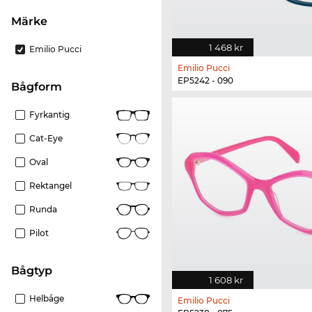
Märke
1 468 kr
Emilio Pucci
Emilio Pucci
EP5242 - 090
bågform
Fyrkantig
Cat-Eye
Oval
Rektangel
Runda
Pilot
Bågtyp
1 608 kr
Helbåge
Emilio Pucci