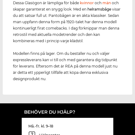
Dessa Glasögon är lämpliga för både
kvinnor
och
män
och
skapar garanterat en snygg look. Med en
helramsbåge
visar
du att satsar full ut. Pantobågen är en äkta klassiker. Sedan
man uppfann denna form på 1920-talet har denna modell
kontinuerligt firat comebacks. I dag förknippar man denna
retrostil med aktuella modetrender och den kan
kombineras med i princip varje klädstil.
Modellen finns på lager. Om du beställer nu och väljer
expressleverans kan vi till och med garantera dig tidpunkt
för leverans. Eftersom det är REA på denna modell just nu
är detta ett ypperligt tillfälle att köpa denna exklusiva
designprodukt nu.
BEHÖVER DU HJÄLP?
Må.-fr. kl. 9–18