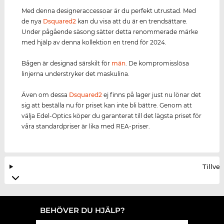
Med denna designeraccessoar är du perfekt utrustad. Med
de nya
Dsquared2
kan du visa att du är en trendsättare.
Under pågående säsong sätter detta renommerade märke
med hjälp av denna kollektion en trend för 2024.
Bågen är designad särskilt för
män
. De kompromisslösa
linjerna understryker det maskulina.
Även om dessa
Dsquared2
ej finns på lager just nu lönar det
sig att beställa nu för priset kan inte bli bättre. Genom att
välja Edel-Optics köper du garanterat till det lägsta priset för
våra standardpriser är lika med REA-priser.
Tillve
BEHÖVER DU HJÄLP?