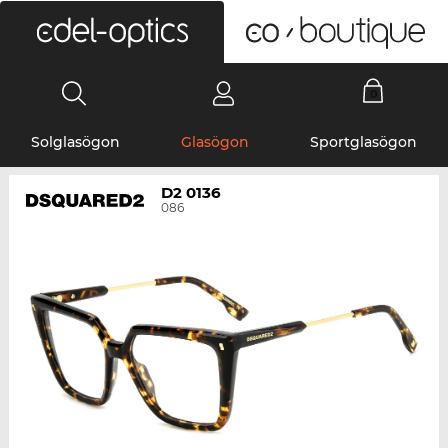
0
Solglasögon
Glasögon
Sportglasögon
D2 0136
086