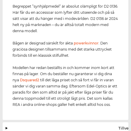
Begreppet ”synhjälpmedel” är absolut olämpligt för D2 0136.
Här får du en accessoar som lyfter ditt utseende och på så
sätt visar att du hänger med i modevärlden. D2 0136 är 2024
helt ny på marknaden – du är alltså totalt modern med
denna modell.
Bågen är designad särskilt för äkta
power
kvinnor
. Den
graciösa designen tillsammans med det starka uttrycket
förbinds till en klassisk stilfullhet.
Modellen har redan beställts in och kommer inom kort att
finnas på lager. Om du beställer nu garanterar vi dig dina
nya
Dsquared2
till det låga priset och så fort vi får in varan
sänder vi dig varan samma dag. Eftersom Edel-Optics är ett
paradis för den som alltid är på jakt efter låga priser får du
denna toppmodell till ett otroligt lågt pris. Det som kallas
REA i andra online-shops gäller helt enkelt alltid hos oss.
Tillve