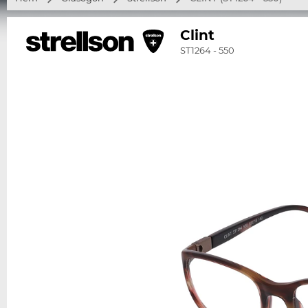
Clint
ST1264 - 550