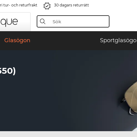
i tur- och returfrakt
30 dagars returrätt
Glasögon
Sportglasögo
550)