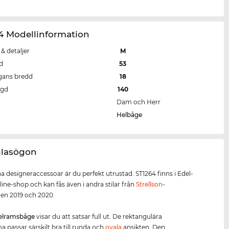
4 Modellinformation
 & detaljer
M
d
53
gans bredd
18
ngd
140
Dam och Herr
Helbåge
 glasögon
 designeraccessoar är du perfekt utrustad. ST1264 finns i Edel-
line-shop och kan fås även i andra stilar från
Strellson
-
nen 2019 och 2020.
elramsbåge
visar du att satsar full ut. De rektangulära
a passar särskilt bra till runda och
ovala
ansikten. Den