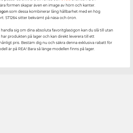
ära formen skapar även en image av hörn och kanter.
sögon
som dessa kombinerar lång hållbarhet med en hög
t. ST1264 sitter bekvämt på näsa och öron.
t handla sig om dina absoluta favoritglasögon kan du slå till utan
 har produkten på lager och kan direkt leverera till ett
ånligt pris. Bestäm dig nu och säkra denna exklusiva rabatt för
ell är på REA! Bara så länge modellen finns på lager.