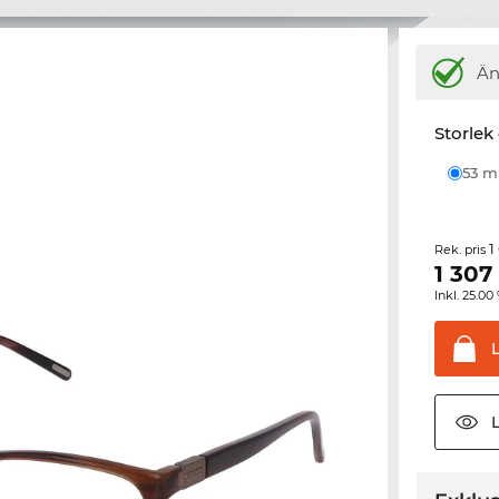
Ä
Storlek
53 
1
Rek. pris
1 307
Inkl. 25.
L