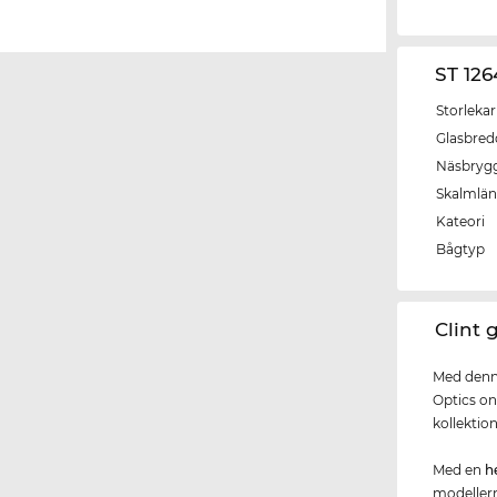
ST 126
Storlekar
Glasbred
Näsbryg
Skalmlä
Kateori
Bågtyp
‌Clint
Med denna
Optics on
kollektio
Med en
h
modellern