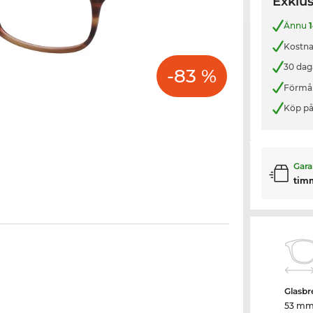
Exklus
Ännu
Kostnad
30 dag
-83 %
Förmån
Köp på
Gara
tim
Glasbr
53 m