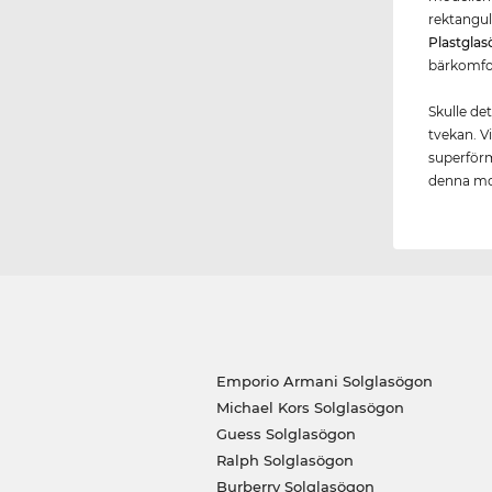
rektangul
Plastgla
bärkomfor
Skulle de
tvekan. Vi
superförm
denna mod
Emporio Armani Solglasögon
Michael Kors Solglasögon
Guess Solglasögon
Ralph Solglasögon
Burberry Solglasögon