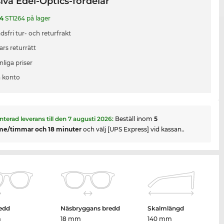
iva Edel-Optics-fördelar
14
ST1264 på lager
sfri tur- och returfrakt
ars returrätt
liga priser
 konto
nterad leverans till den
7 augusti 2026
:
Beställ inom
5
me/timmar och 18 minuter
och välj [UPS Express] vid kassan..
edd
Näsbryggans bredd
Skalmlängd
m
18 mm
140 mm