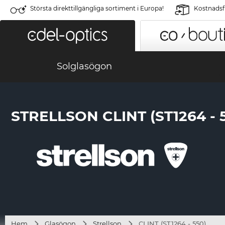
Största direkttillgängliga sortiment i Europa!
Kostnadsfr
Solglasögon
STRELLSON CLINT (ST1264 - 
Hem
Glasögon
Strellson
CLINT (ST1264 - 550)