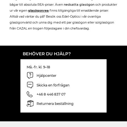
bågar till absoluta REA-priser. Även
nedsatta glasögon
och produkter
ur vår egen
glasögonrea
finns tillgängliga till enastående priser.
Alltså vad väntar du på? Besök oss Edel-Optics i vår ovanliga
glasögonvärld och unna dig med ett par glasögon eller solglasögon
från CAZAL en trogen följeslagare i din chefsvardag.
BEHÖVER DU HJÄLP?
Må.-fr. kl. 9–18
Hjälpcenter
Skicka en förfrågan
+46 8 446 837 07
Returnera beställning