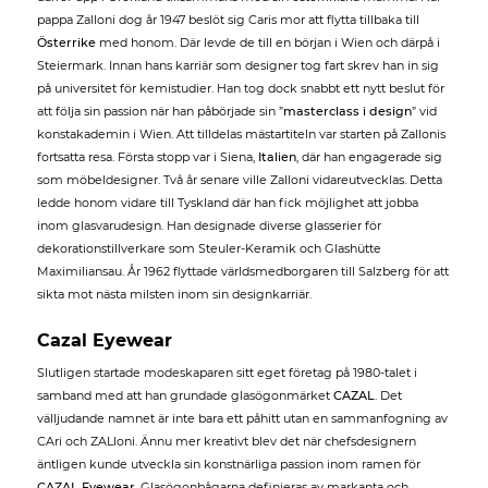
pappa Zalloni dog år 1947 beslöt sig Caris mor att flytta tillbaka till
Österrike
med honom. Där levde de till en början i Wien och därpå i
Steiermark. Innan hans karriär som designer tog fart skrev han in sig
på universitet för kemistudier. Han tog dock snabbt ett nytt beslut för
att följa sin passion när han påbörjade sin ”
masterclass i design
” vid
konstakademin i Wien. Att tilldelas mästartiteln var starten på Zallonis
fortsatta resa. Första stopp var i Siena,
Italien
, där han engagerade sig
som möbeldesigner. Två år senare ville Zalloni vidareutvecklas. Detta
ledde honom vidare till Tyskland där han fick möjlighet att jobba
inom glasvarudesign. Han designade diverse glasserier för
dekorationstillverkare som Steuler-Keramik och Glashütte
Maximiliansau. År 1962 flyttade världsmedborgaren till Salzberg för att
sikta mot nästa milsten inom sin designkarriär.
Cazal Eyewear
Slutligen startade modeskaparen sitt eget företag på 1980-talet i
samband med att han grundade glasögonmärket
CAZAL
. Det
välljudande namnet är inte bara ett påhitt utan en sammanfogning av
CAri och ZALloni. Ännu mer kreativt blev det när chefsdesignern
äntligen kunde utveckla sin konstnärliga passion inom ramen för
CAZAL Eyewear
. Glasögonbågarna definieras av markanta och