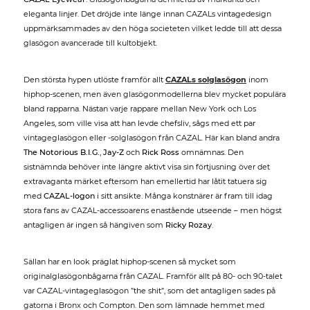
eleganta linjer. Det dröjde inte länge innan CAZALs vintagedesign
uppmärksammades av den höga societeten vilket ledde till att dessa
glasögon avancerade till kultobjekt.
Den största hypen utlöste framför allt
CAZALs solglasögon
inom
hiphop-scenen, men även glasögonmodellerna blev mycket populära
bland rapparna. Nästan varje rappare mellan New York och Los
Angeles, som ville visa att han levde chefsliv, sågs med ett par
vintageglasögon eller -solglasögon från CAZAL. Här kan bland andra
The Notorious B.I.G.
,
Jay-Z
och
Rick Ross
omnämnas. Den
sistnämnda behöver inte längre aktivt visa sin förtjusning över det
extravaganta märket eftersom han emellertid har låtit tatuera sig
med
CAZAL-logon
i sitt ansikte. Många konstnärer är fram till idag
stora fans av CAZAL-accessoarens enastående utseende – men högst
antagligen är ingen så hängiven som
Ricky Rozay
.
Sällan har en look präglat hiphop-scenen så mycket som
originalglasögonbågarna från CAZAL. Framför allt på 80- och 90-talet
var CAZAL-vintageglasögon ”the shit”, som det antagligen sades på
gatorna i Bronx och Compton. Den som lämnade hemmet med