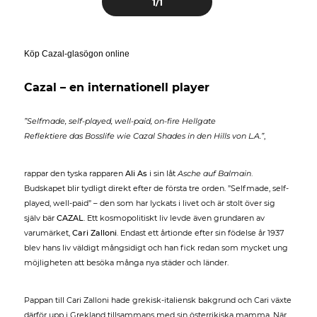
1
/1
Köp Cazal-glasögon online
Cazal – en internationell player
”Selfmade, self-played, well-paid, on-fire Hellgate
Reflektiere das Bosslife wie Cazal Shades in den Hills von L.A.”
,
rappar den tyska rapparen
Ali As
i sin låt
Asche auf Balmain
.
Budskapet blir tydligt direkt efter de första tre orden. ”Selfmade, self-
played, well-paid” – den som har lyckats i livet och är stolt över sig
själv bär
CAZAL
. Ett kosmopolitiskt liv levde även grundaren av
varumärket,
Cari Zalloni
. Endast ett årtionde efter sin födelse år 1937
blev hans liv väldigt mångsidigt och han fick redan som mycket ung
möjligheten att besöka många nya städer och länder.
Pappan till Cari Zalloni hade grekisk-italiensk bakgrund och Cari växte
därför upp i Grekland tillsammans med sin österrikiska mamma. När