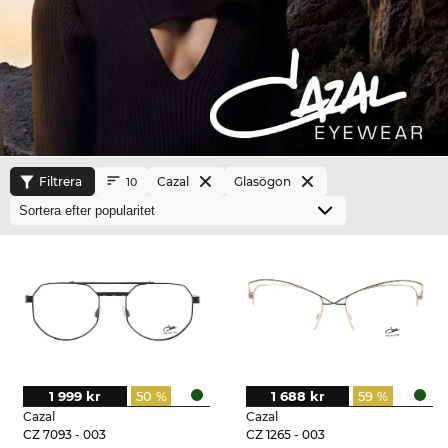
Filtrera
Cazal
Glasögon
10
1 999 kr
50 %
1 688 kr
59 %
Cazal
Cazal
CZ 7093 - 003
CZ 1265 - 003