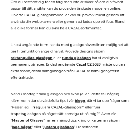
Om du bestämt dig för en färg men inte är säker på om din favorit
passar till ditt ansikte kan du prova den önskade modellen online.
Diverse CAZAL-glasögonmodeller kan du prova virtuellt genom att
använda din webbkamera eller genom att ladda upp ett foto. Bland
alla olika former kan du syna hela CAZAL-sortimentet.
Likaså angående form har du med
glasögonöversikten
möjlighet att
per filterfunktion ange dina val. Prövade designs såsom
rektangulära glasögon
eller
runda glasögon
har vi vanligtvis
permanent på lager. Endast angående
Cazal CZ 3028
måste du vara
extra snabb, dessa damglasögon från CAZAL är nämligen ytterst
eftertraktade.
När du mottagit dina glasögon och skon (eller i detta fall bågen)
klämmer hittar du värdefulla tips i vår
blogg
, där vi tar upp frågor som:
”Passar jag i
irreguljära CAZAL-glasögon
?” eller ”Ser
trapetsglasögon
på något sätt konstiga ut på mig?”. Även vår
”
Master of Glasses
” har en mängd tips kring olika teman såsom
”
laga bågar
” eller ”
justera glasögon
” i repertoaren.