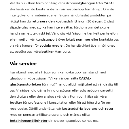
Vet du nu vilken form och färg dina
drömsolglasögon från CAZAL
ska ha så kan du
beställa dem i vår webbshop
förmånligt. Om du
inte tycker om materialet eller färgen när du testat produkten på
riktigt kan du
returnera den kostnadsfritt inom 30 dagar
. Endast
slipade glas med styrka kan inte ersättas, förutom om det skulle
handla om ett tekniskt fel. Vänd dig vid frågor helt enkelt per telefon
eller mejl till vår
kundsupport
över
lokalt nummer
eller kontakta oss
via våra kanaler för
sociala medier
. Du har självklart även möjlighet
att besöka oss i våra
butiker
Hamburg.
Vår service
I samband med alla frågor som kan dyka upp i samband med
glasögoninköpet såsom ”Vilken är den rätta
CAZAL-
glasögonstorleken
för mig?” har du alltid möjlighet att vända dig till
oss. Vi rådger dig gärna kring glasögon eller solglasögon, oavsett i
den digitala eller den analoga världen. Kom och hälsa på i våra
butiker
för professionell konsultation eller för att höra dig för om
reservdelar. Därtill underlättar vår
kostnadsfria leverans och retur
med en pengarna-tillbaka-garanti och många olika
betalningsmöjligheter
din shoppingupplevelse hos oss.