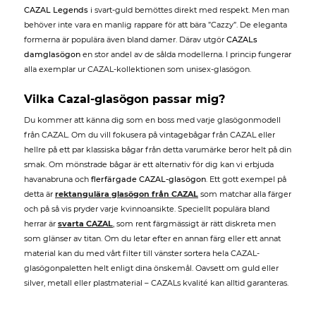
CAZAL Legends
i svart-guld bemöttes direkt med respekt. Men man
behöver inte vara en manlig rappare för att bära ”Cazzy”. De eleganta
formerna är populära även bland damer. Därav utgör
CAZALs
damglasögon
en stor andel av de sålda modellerna. I princip fungerar
alla exemplar ur CAZAL-kollektionen som unisex-glasögon.
Vilka Cazal-glasögon passar mig?
Du kommer att känna dig som en boss med varje glasögonmodell
från CAZAL. Om du vill fokusera på vintagebågar från CAZAL eller
hellre på ett par klassiska bågar från detta varumärke beror helt på din
smak. Om mönstrade bågar är ett alternativ för dig kan vi erbjuda
havanabruna och
flerfärgade CAZAL-glasögon
. Ett gott exempel på
detta är
rektangulära glasögon från CAZAL
som matchar alla färger
och på så vis pryder varje kvinnoansikte. Speciellt populära bland
herrar är
svarta CAZAL
, som rent färgmässigt är rätt diskreta men
som glänser av titan. Om du letar efter en annan färg eller ett annat
material kan du med vårt filter till vänster sortera hela CAZAL-
glasögonpaletten helt enligt dina önskemål. Oavsett om guld eller
silver, metall eller plastmaterial – CAZALs kvalité kan alltid garanteras.