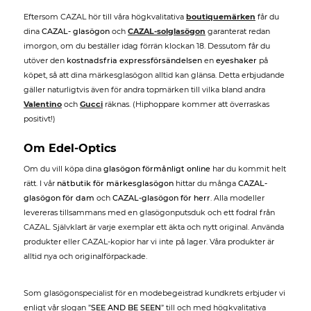
Eftersom CAZAL hör till våra högkvalitativa
boutiquemärken
får du
dina
CAZAL- glasögon
och
CAZAL-solglasögon
garanterat redan
imorgon, om du beställer idag förrän klockan 18. Dessutom får du
utöver den
kostnadsfria expressförsändelsen
en
eyeshaker
på
köpet, så att dina märkesglasögon alltid kan glänsa. Detta erbjudande
gäller naturligtvis även för andra topmärken till vilka bland andra
Valentino
och
Gucci
räknas. (Hiphoppare kommer att överraskas
positivt!)
Om Edel-Optics
Om du vill köpa dina
glasögon förmånligt online
har du kommit helt
rätt. I vår
nätbutik för märkesglasögon
hittar du många
CAZAL-
glasögon för dam
och
CAZAL-glasögon för herr
. Alla modeller
levereras tillsammans med en glasögonputsduk och ett fodral från
CAZAL. Självklart är varje exemplar ett äkta och nytt original. Använda
produkter eller CAZAL-kopior har vi inte på lager. Våra produkter är
alltid nya och originalförpackade.
Som glasögonspecialist för en modebegeistrad kundkrets erbjuder vi
enligt vår slogan ”
SEE AND BE SEEN
” till och med högkvalitativa