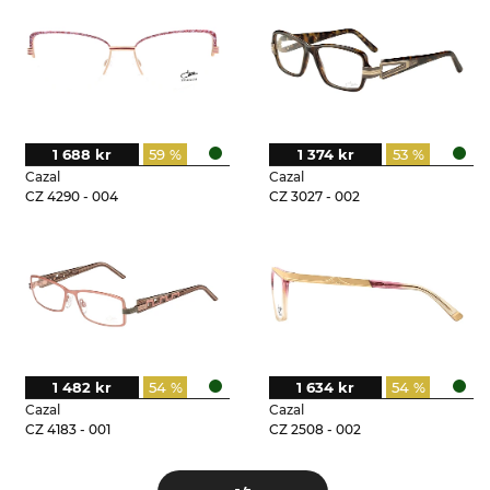
1 688 kr
59 %
1 374 kr
53 %
Cazal
Cazal
CZ 4290 - 004
CZ 3027 - 002
1 482 kr
54 %
1 634 kr
54 %
Cazal
Cazal
CZ 4183 - 001
CZ 2508 - 002