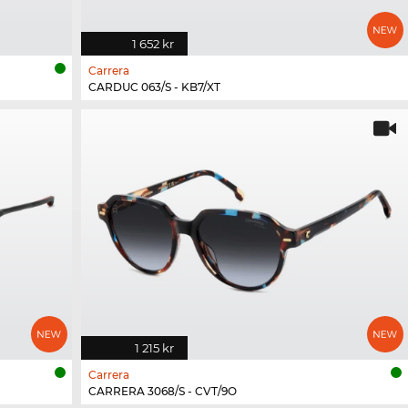
1 652 kr
Carrera
CARDUC 063/S - KB7/XT
1 215 kr
Carrera
CARRERA 3068/S - CVT/9O