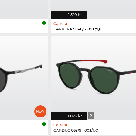
1 529 kr
Carrera
CARRERA 5046/S - 807/QT
1 826 kr
P
Carrera
CARDUC 063/S - 003/UC