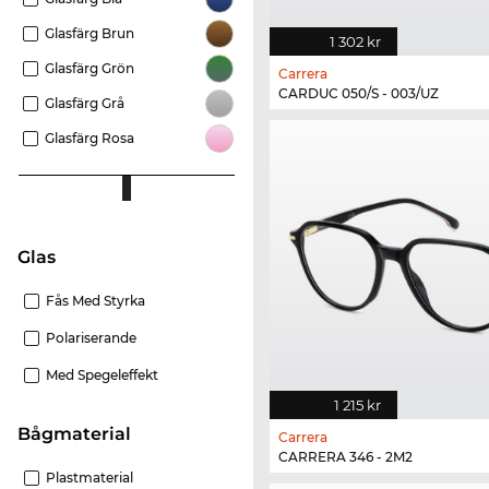
Glasfärg Brun
1 302 kr
Glasfärg Grön
Carrera
CARDUC 050/S - 003/UZ
Glasfärg Grå
Glasfärg Rosa
Glas
Fås Med Styrka
Polariserande
Med Spegeleffekt
1 215 kr
Bågmaterial
Carrera
CARRERA 346 - 2M2
Plastmaterial