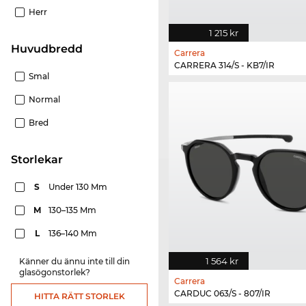
Herr
1 215 kr
Huvudbredd
Carrera
CARRERA 314/S - KB7/IR
Smal
Normal
Bred
Storlekar
S
Under 130 Mm
M
130–135 Mm
L
136–140 Mm
1 564 kr
Känner du ännu inte till din
glasögonstorlek?
Carrera
CARDUC 063/S - 807/IR
HITTA RÄTT STORLEK