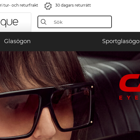
i tur- och returfrakt
30 dagars returrätt
Glasögon
Sportglasögo