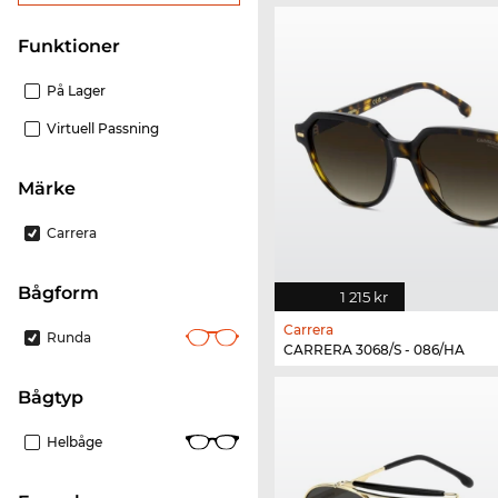
Funktioner
På Lager
Virtuell Passning
Märke
Carrera
bågform
1 215 kr
Carrera
Runda
CARRERA 3068/S - 086/HA
Bågtyp
Helbåge