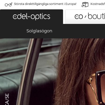
Största direkttillgängliga sortiment i Europa!
Kostnadsfr
Solglasögon