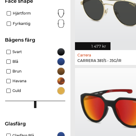
Face shape
Hjärtform
Fyrkantig
Bågens färg
1 477 kr
Svart
Carrera
CARRERA 381/S - J5G/IR
Blå
Brun
Havana
Guld
Glasfärg
Glasfärg Blå