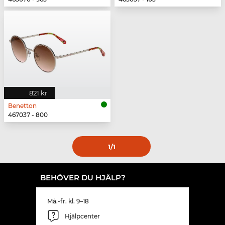
821 kr
Benetton
467037 - 800
1
/1
BEHÖVER DU HJÄLP?
Må.-fr. kl. 9–18
Hjälpcenter