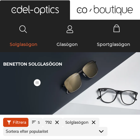
0
Solglasögon
Glasögon
Sportglasögon
BENETTON SOLGLASÖGON
Filtrera
792
Solglasögon
5