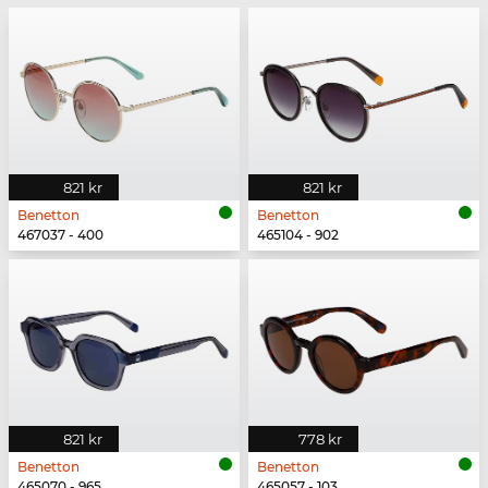
821 kr
821 kr
Benetton
Benetton
467037 - 400
465104 - 902
821 kr
778 kr
Benetton
Benetton
465070 - 965
465057 - 103