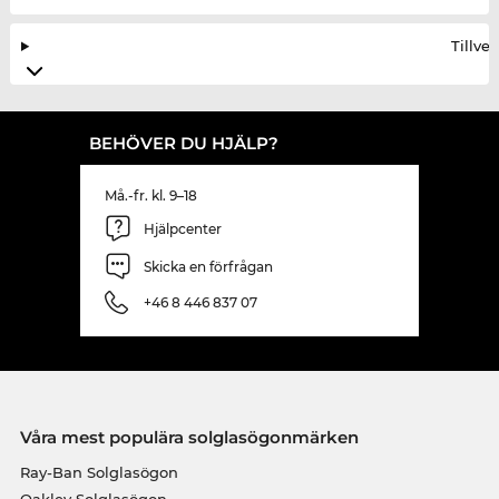
Tillve
BEHÖVER DU HJÄLP?
Må.-fr. kl. 9–18
Hjälpcenter
Skicka en förfrågan
+46 8 446 837 07
Våra mest populära solglasögonmärken
Ray-Ban Solglasögon