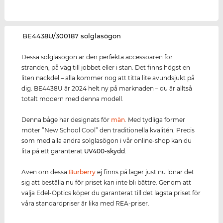
‌BE4438U/300187 solglasögon
Dessa solglasögon är den perfekta accessoaren för
stranden, på väg till jobbet eller i stan. Det finns högst en
liten nackdel – alla kommer nog att titta lite avundsjukt på
dig. BE4438U är 2024 helt ny på marknaden – du är alltså
totalt modern med denna modell.
Denna båge har designats för
män
. Med tydliga former
möter ”New School Cool” den traditionella kvalitén. Precis
som med alla andra solglasögon i vår online-shop kan du
lita på ett garanterat
UV400
-skydd
.
Även om dessa
Burberry
ej finns på lager just nu lönar det
sig att beställa nu för priset kan inte bli bättre. Genom att
välja Edel-Optics köper du garanterat till det lägsta priset för
våra standardpriser är lika med REA-priser.