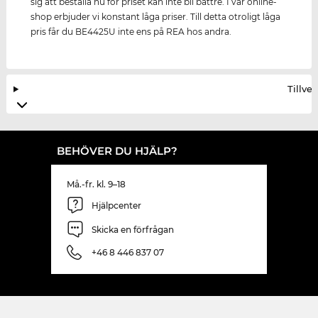
sig att beställa nu för priset kan inte bli bättre. I vår online-
shop erbjuder vi konstant låga priser. Till detta otroligt låga
pris får du BE4425U inte ens på REA hos andra.
Tillve
BEHÖVER DU HJÄLP?
Må.-fr. kl. 9–18
Hjälpcenter
Skicka en förfrågan
+46 8 446 837 07