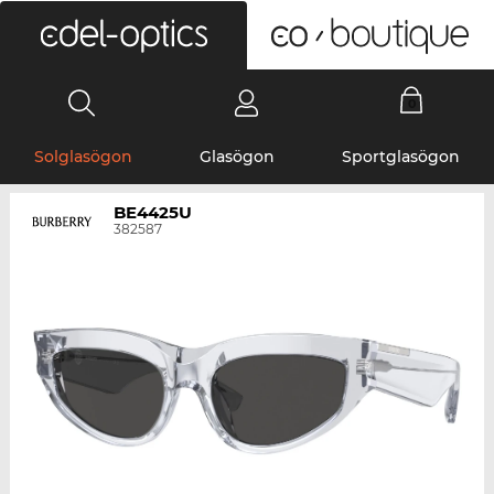
0
Solglasögon
Glasögon
Sportglasögon
BE4425U
382587