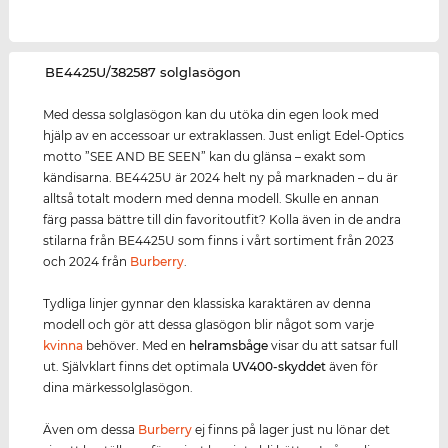
‌BE4425U/382587 solglasögon
Med dessa solglasögon kan du utöka din egen look med
hjälp av en accessoar ur extraklassen. Just enligt Edel-Optics
motto ”SEE AND BE SEEN” kan du glänsa – exakt som
kändisarna. BE4425U är 2024 helt ny på marknaden – du är
alltså totalt modern med denna modell. Skulle en annan
färg passa bättre till din favoritoutfit? Kolla även in de andra
stilarna från BE4425U som finns i vårt sortiment från 2023
och 2024 från
Burberry
.
Tydliga linjer gynnar den klassiska karaktären av denna
modell och gör att dessa glasögon blir något som varje
kvinna
behöver. Med en
helramsbåge
visar du att satsar full
ut. Självklart finns det optimala
UV400
-skydd
et
även för
dina märkessolglasögon.
Även om dessa
Burberry
ej finns på lager just nu lönar det